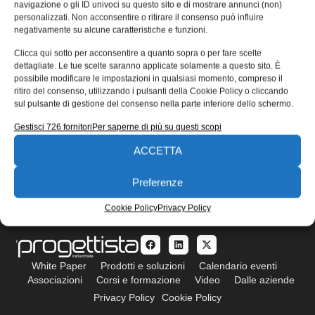
navigazione o gli ID univoci su questo sito e di mostrare annunci (non)
EDICOLA WEB
personalizzati. Non acconsentire o ritirare il consenso può influire
negativamente su alcune caratteristiche e funzioni.
Clicca qui sotto per acconsentire a quanto sopra o per fare scelte
dettagliate. Le tue scelte saranno applicate solamente a questo sito. È
possibile modificare le impostazioni in qualsiasi momento, compreso il
ritiro del consenso, utilizzando i pulsanti della Cookie Policy o cliccando
sul pulsante di gestione del consenso nella parte inferiore dello schermo.
ISCRIVITI ALLA NEWSLETTER
Gestisci 726 fornitori
Per saperne di più su questi scopi
ACCETTA
Preferenze
Cookie Policy
Privacy Policy
White Paper
Prodotti e soluzioni
Calendario eventi
Associazioni
Corsi e formazione
Video
Dalle aziende
Privacy Policy
Cookie Policy