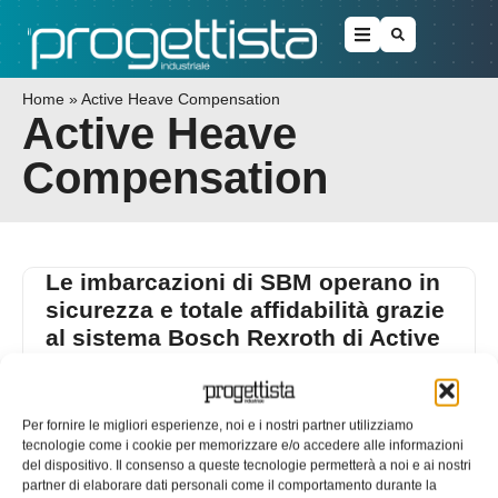
Home
»
Active Heave Compensation
Active Heave
Compensation
Le imbarcazioni di SBM operano in
sicurezza e totale affidabilità grazie
al sistema Bosch Rexroth di Active
Heave Compensation
L’azienda SBM utilizza speciali imbarcazioni per
posizionare costose e delicate apparecchiature sul
Per fornire le migliori esperienze, noi e i nostri partner utilizziamo
tecnologie come i cookie per memorizzare e/o accedere alle informazioni
fondale marino, fino a 3000 metri di profondità.
del dispositivo. Il consenso a queste tecnologie permetterà a noi e ai nostri
20/05/2015
partner di elaborare dati personali come il comportamento durante la