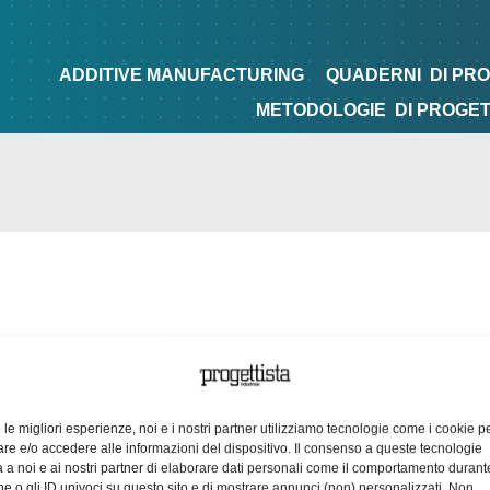
NG
QUADERNI
DI PROGETTAZIONE
TIPS&TRICKS
ADDITIVE MANUFACTURING
QUADERNI
DI PR
METODOLOGIE
DI PROGE
e le migliori esperienze, noi e i nostri partner utilizziamo tecnologie come i cookie p
e e/o accedere alle informazioni del dispositivo. Il consenso a queste tecnologie
 a noi e ai nostri partner di elaborare dati personali come il comportamento durant
e o gli ID univoci su questo sito e di mostrare annunci (non) personalizzati. Non