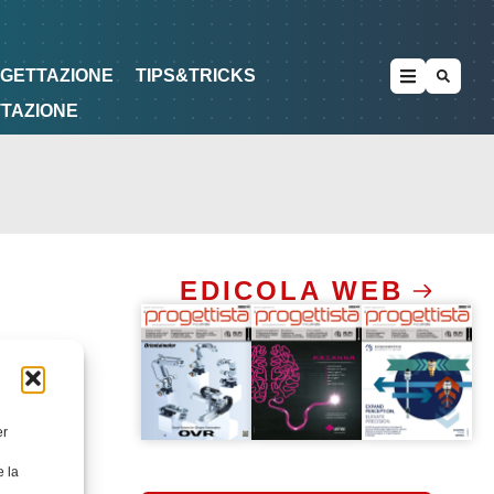
METODOLOGIE
DI PROGETTAZIONE
OGETTAZIONE
TIPS&TRICKS
TTAZIONE
EDICOLA WEB
er
e la