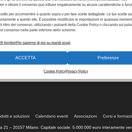
re o ritirare il consenso può influire negativamente su alcune caratteristiche e funzi
 sotto per acconsentire a quanto sopra o per fare scelte dettagliate. Le tue scelte s
solamente a questo sito. È possibile modificare le impostazioni in qualsiasi momen
l ritiro del consenso, utilizzando i pulsanti della Cookie Policy o cliccando sul puls
el consenso nella parte inferiore dello schermo.
6 fornitori
Per saperne di più su questi scopi
ACCETTA
Preferenze
Cookie Policy
Privacy Policy
dotti e soluzioni
Calendario eventi
Associazioni
Corsi e formaz
trea 21 – 20157 Milano. Capitale sociale: 5.000.000 euro interamente vers