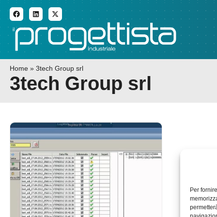
ADDITIVE MANUFACTURI
Home
»
3tech Group srl
3tech Group srl
Per fornir
memorizzar
permetterà
navigazion