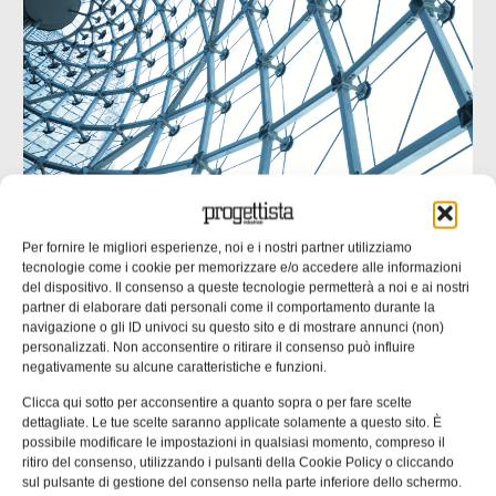
UNI EN 1090: il punto di contatto tra
progettazione ed esecuzione
Per fornire le migliori esperienze, noi e i nostri partner utilizziamo
tecnologie come i cookie per memorizzare e/o accedere alle informazioni
Molte non conformità nascono da informazioni incomplete
del dispositivo. Il consenso a queste tecnologie permetterà a noi e ai nostri
o ambigue negli elaborati progettuali. nella seconda parte
partner di elaborare dati personali come il comportamento durante la
dell’approfondimento inaugurato un mese fa ci
navigazione o gli ID univoci su questo sito e di mostrare annunci (non)
personalizzati. Non acconsentire o ritirare il consenso può influire
concentriamo su un’analisi delle responsabilità tecniche
negativamente su alcune caratteristiche e funzioni.
che collegano progettista, officina e coordinatore di
saldatura. Una quota rilevante delle non
Clicca qui sotto per acconsentire a quanto sopra o per fare scelte
dettagliate. Le tue scelte saranno applicate solamente a questo sito. È
Emanuela Bianchi
24/07/2026
possibile modificare le impostazioni in qualsiasi momento, compreso il
ritiro del consenso, utilizzando i pulsanti della Cookie Policy o cliccando
sul pulsante di gestione del consenso nella parte inferiore dello schermo.