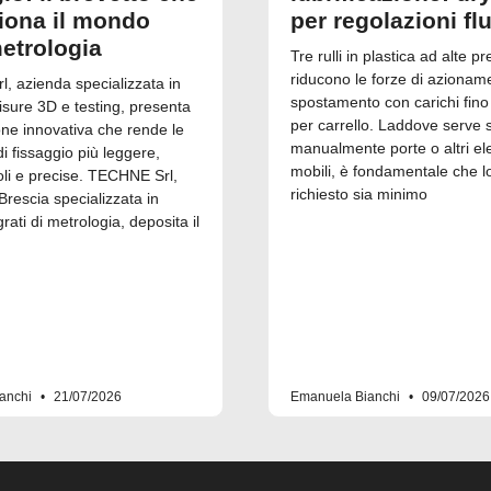
ziona il mondo
per regolazioni fl
metrologia
Tre rulli in plastica ad alte pr
riducono le forze di azionam
, azienda specializzata in
spostamento con carichi fino
isure 3D e testing, presenta
per carrello. Laddove serve 
one innovativa che rende le
manualmente porte o altri el
 fissaggio più leggere,
mobili, è fondamentale che l
i e precise. TECHNE Srl,
richiesto sia minimo
Brescia specializzata in
grati di metrologia, deposita il
anchi
21/07/2026
Emanuela Bianchi
09/07/2026