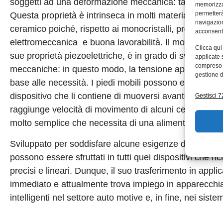
soggetti ad una deformazione meccanica: tale effetto è 
memorizzar
permetterà
Questa proprietà è intrinseca in molti materiali ma, ne
navigazion
ceramico poiché, rispetto ai monocristalli, presenta un
acconsenti
elettromeccanica e buona lavorabilità. Il motore non 
Clicca qui
sue proprietà piezoelettriche, è in grado di sviluppare 
applicate 
compreso i
meccaniche: in questo modo, la tensione applicata sui
gestione d
base alle necessità. I piedi mobili possono essere con
dispositivo che li contiene di muoversi avanti e indietr
Gestisci 72
raggiunge velocità di movimento di alcuni centimetri p
molto semplice che necessita di una alimentazione a bat
Sviluppato per soddisfare alcune esigenze del mondo 
possono essere sfruttati in tutti quei dispositivi che r
precisi e lineari. Dunque, il suo trasferimento in appli
immediato e attualmente trova impiego in apparecchiat
intelligenti nel settore auto motive e, in fine, nei sistem