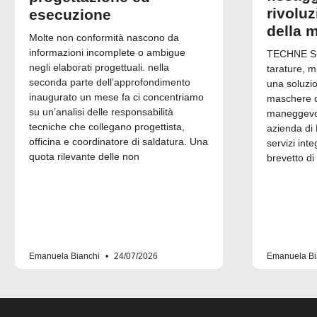
rivolu
esecuzione
della 
Molte non conformità nascono da
informazioni incomplete o ambigue
TECHNE Srl
negli elaborati progettuali. nella
tarature, m
seconda parte dell’approfondimento
una soluzi
inaugurato un mese fa ci concentriamo
maschere di
su un’analisi delle responsabilità
maneggevol
tecniche che collegano progettista,
azienda di 
officina e coordinatore di saldatura. Una
servizi inte
quota rilevante delle non
brevetto di
Emanuela Bianchi
24/07/2026
Emanuela Bi