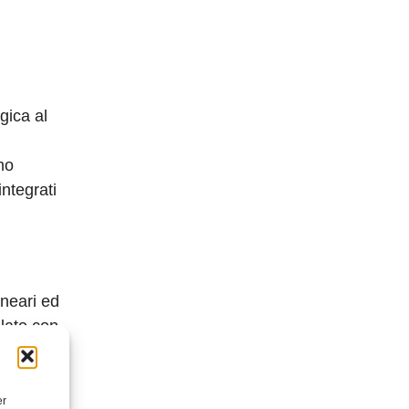
gica al
mo
integrati
i
ineari ed
lato con
ono
er