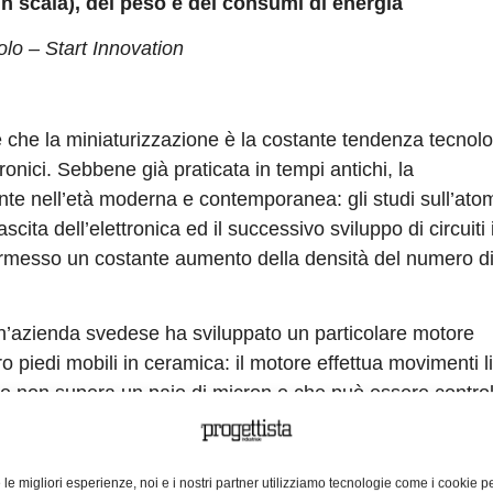
n scala), del peso e dei consumi di energia
olo – Start Innovation
 che la miniaturizzazione è la costante tendenza tecnolo
tronici. Sebbene già praticata in tempi antichi, la
te nell’età moderna e contemporanea: gli studi sull’ato
ita dell’elettronica ed il successivo sviluppo di circuiti 
ermesso un costante aumento della densità del numero d
un’azienda svedese ha sviluppato un particolare motore
 piedi mobili in ceramica: il motore effettua movimenti l
 non supera un paio di micron e che può essere control
cristalli di generare una differenza di potenziale quando s
e le migliori esperienze, noi e i nostri partner utilizziamo tecnologie come i cookie p