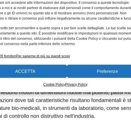
reversibile e si verifica su scale dell’ordine dei nanomet
e e/o accedere alle informazioni del dispositivo. Il consenso a queste tecnologie
 a noi e ai nostri partner di elaborare dati personali come il comportamento durant
llo sviluppo di questo motore la scelta è ricaduta su un m
e o gli ID univoci su questo sito e di mostrare annunci (non) personalizzati. Non
’elevata resistenza, un’elevata efficienza di trasformazi
re o ritirare il consenso può influire negativamente su alcune caratteristiche e funzi
lavora con ingranaggi o trasmissioni meccaniche ma, graz
 sotto per acconsentire a quanto sopra o per fare scelte dettagliate. Le tue scelte s
cariche elettriche sulla propria superficie se sottoposto a
solamente a questo sito. È possibile modificare le impostazioni in qualsiasi momen
l ritiro del consenso, utilizzando i pulsanti della Cookie Policy o cliccando sul puls
 piedi mobili in ceramica permette dunque di variarne la
el consenso nella parte inferiore dello schermo.
trollati per ottenere movimenti sincronizzati e permetton
o; effettuando circa dieci mila passi al secondo, il motore
6 fornitori
Per saperne di più su questi scopi
er secondo. Il motore può essere controllato da un’elettr
ACCETTA
Preferenze
terie e non si avvale di ingranaggi, viti o cuscinetti.
dell’elettronica, il motore piezoceramico permette movi
Cookie Policy
Privacy Policy
ichiedono motori di dimensioni ridotte ma potenti, passi mo
cazioni dove tali caratteristiche risultano fondamentali è s
ure bio-medicali, in strumenti da laboratorio, come sens
i di controllo non distruttivo nell’industria.