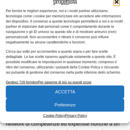
unidirezionale e, per certi versi, di loro proprietà.
Per fornire le migliori esperienze, noi e i nostri partner utilizziamo
Noi invece vogliamo
condividere con le PMI
tecnologie come i cookie per memorizzare e/o accedere alle informazioni
diversi tool nella consapevolezza che questi
del dispositivo. Il consenso a queste tecnologie permetterà a noi e ai nostri
partner di elaborare dati personali come il comportamento durante la
potranno essere condivisi con le altre filiere di cui
navigazione o gli ID univoci su questo sito e di mostrare annunci (non)
queste imprese fanno parte. Se si dà la possibilità
personalizzati. Non acconsentire o ritirare il consenso può influire
negativamente su alcune caratteristiche e funzioni.
alle piccole imprese di accedere a strumenti di
Clicca qui sotto per acconsentire a quanto sopra o per fare scelte
questo tipo, si offre qualcosa di concreto e si fa
dettagliate. Le tue scelte saranno applicate solamente a questo sito. È
crescere l’intera filiera. La nostra idea è di creare
possibile modificare le impostazioni in qualsiasi momento, compreso il
ritiro del consenso, utilizzando i pulsanti della Cookie Policy o cliccando
una libreria di tecnologie comuni da mettere a
sul pulsante di gestione del consenso nella parte inferiore dello schermo.
disposizione di tutti. Qui nel nostro Opificio Digitale
Gestisci 726 fornitori
Per saperne di più su questi scopi
si troveranno delle soluzioni per lo smart
ACCETTA
manufacturing (ad esempio un sistema scalabile
per l’execution basato su microservizi, con
Preferenze
un’impostazione modulare paragonabile ai “Lego
Bricks”) e vi sarà la possibilità di accedere a un
Cookie Policy
Privacy Policy
network di competenze ed expertise nonché a un