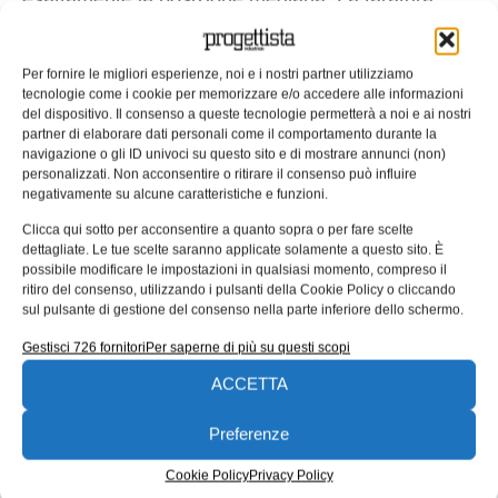
descritta viene oggi effettuata attraverso una vite
filettata avente un diametro di 4 mm, fornita da
Per fornire le migliori esperienze, noi e i nostri partner utilizziamo
Eichenberger, con le due estremità rettificate in
tecnologie come i cookie per memorizzare e/o accedere alle informazioni
del dispositivo. Il consenso a queste tecnologie permetterà a noi e ai nostri
qualità h6. I criteri che hanno portato alla scelta di
partner di elaborare dati personali come il comportamento durante la
questo componente sono stati l’elevata finitura
navigazione o gli ID univoci su questo sito e di mostrare annunci (non)
personalizzati. Non acconsentire o ritirare il consenso può influire
superficiale e la geometria del filetto. Anche la
negativamente su alcune caratteristiche e funzioni.
posizione del filetto rullato, disposto al centro
Clicca qui sotto per acconsentire a quanto sopra o per fare scelte
dell’asse longitudinale, ha soddisfatto i requisiti di
dettagliate. Le tue scelte saranno applicate solamente a questo sito. È
tolleranza più rigorosi. Infine, il materiale non deve
possibile modificare le impostazioni in qualsiasi momento, compreso il
ritiro del consenso, utilizzando i pulsanti della Cookie Policy o cliccando
assolutamente essere magnetico. Per la taratura
sul pulsante di gestione del consenso nella parte inferiore dello schermo.
dell’apparecchio, quindi, un dado di ottone scorre
Gestisci 726 fornitori
Per saperne di più su questi scopi
su un albero Eichenberger filettato per rullatura,
ACCETTA
spostando un piccolo contrappeso. Eichenberger
Gewinde è impegnata da quasi 60 anni nella
Preferenze
fabbricazione di componenti filettati. L’attività è
Cookie Policy
Privacy Policy
focalizzata oggi soprattutto sulla rullatura – ossia