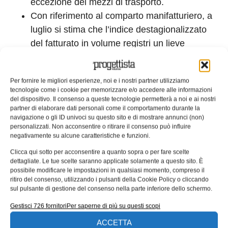
eccezione dei mezzi di trasporto.
Con riferimento al comparto manifatturiero, a
luglio si stima che l’indice destagionalizzato
del fatturato in volume registri un lieve
aumento in termini congiunturali (+0,6%).
Corretto per gli effetti di calendario, il volume
Per fornire le migliori esperienze, noi e i nostri partner utilizziamo
del fatturato per il comparto manifatturiero
tecnologie come i cookie per memorizzare e/o accedere alle informazioni
cresce in termini tendenziali dell’1,7%, con un
del dispositivo. Il consenso a queste tecnologie permetterà a noi e ai nostri
partner di elaborare dati personali come il comportamento durante la
incremento molto più contenuto di quello in
navigazione o gli ID univoci su questo sito e di mostrare annunci (non)
valore (+16,2%).
personalizzati. Non acconsentire o ritirare il consenso può influire
negativamente su alcune caratteristiche e funzioni.
Clicca qui sotto per acconsentire a quanto sopra o per fare scelte
Tag:
Dati di mercato
Fatturato dell'industria
Istat
dettagliate. Le tue scelte saranno applicate solamente a questo sito. È
possibile modificare le impostazioni in qualsiasi momento, compreso il
Mercato e tendenze
ritiro del consenso, utilizzando i pulsanti della Cookie Policy o cliccando
EDICOLA WEB
sul pulsante di gestione del consenso nella parte inferiore dello schermo.
Gestisci 726 fornitori
Per saperne di più su questi scopi
ACCETTA