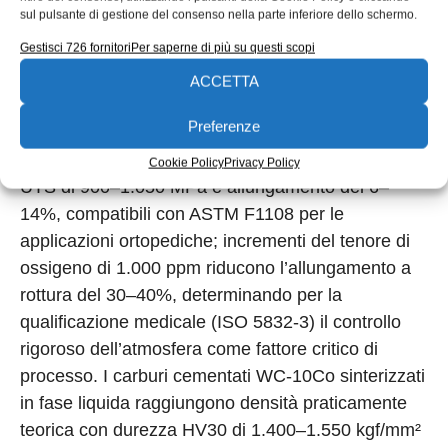
sul pulsante di gestione del consenso nella parte inferiore dello schermo.
nella condizione H900 raggiunge UTS di 900–
Gestisci 726 fornitori
Per saperne di più su questi scopi
1.100 MPa con durezza HRC 36–40, ma richiede
atmosfere di H₂ puro o vuoto spinto (pressione
ACCETTA
residua < 10⁻⁴ mbar) per evitare la precipitazione
Preferenze
di nitruri di cromo. Il Ti-6Al-4V sinterizzato in argon
o vuoto raggiunge densità relative del 97–99% con
Cookie Policy
Privacy Policy
UTS di 900–1.050 MPa e allungamento del 6–
14%, compatibili con ASTM F1108 per le
applicazioni ortopediche; incrementi del tenore di
ossigeno di 1.000 ppm riducono l’allungamento a
rottura del 30–40%, determinando per la
qualificazione medicale (ISO 5832-3) il controllo
rigoroso dell’atmosfera come fattore critico di
processo. I carburi cementati WC-10Co sinterizzati
in fase liquida raggiungono densità praticamente
teorica con durezza HV30 di 1.400–1.550 kgf/mm²