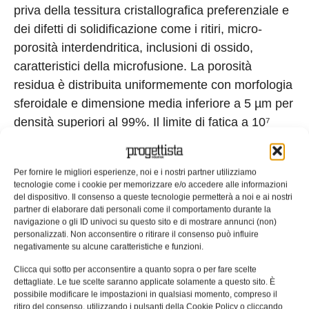
priva della tessitura cristallografica preferenziale e
dei difetti di solidificazione come i ritiri, micro-
porosità interdendritica, inclusioni di ossido,
caratteristici della microfusione. La porosità
residua è distribuita uniformemente con morfologia
sferoidale e dimensione media inferiore a 5 µm per
densità superiori al 99%. Il limite di fatica a 10⁷
cicli, descritto dalla relazione di Murakami
Per fornire le migliori esperienze, noi e i nostri partner utilizziamo
tecnologie come i cookie per memorizzare e/o accedere alle informazioni
del dispositivo. Il consenso a queste tecnologie permetterà a noi e ai nostri
partner di elaborare dati personali come il comportamento durante la
navigazione o gli ID univoci su questo sito e di mostrare annunci (non)
in funzione della durezza e della dimensione dei
personalizzati. Non acconsentire o ritirare il consenso può influire
negativamente su alcune caratteristiche e funzioni.
difetti superficiali, si attesta tra 200 e 280 MPa per
campioni sinterizzati senza trattamento
Clicca qui sotto per acconsentire a quanto sopra o per fare scelte
dettagliate. Le tue scelte saranno applicate solamente a questo sito. È
superficiale, migliorabile del 15–30% mediante
possibile modificare le impostazioni in qualsiasi momento, compreso il
burattatura o electropolishing. Il 17-4 PH, invece,
ritiro del consenso, utilizzando i pulsanti della Cookie Policy o cliccando