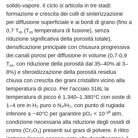
solido-vapore. Il ciclo si articola in tre stadi:
formazione e crescita dei colli di sinterizzazione
per diffusione superficiale e ai bordi di grano (fino a
0,7 T
(T
temperatura di fusione), senza
m
m
riduzione significativa della porosità totale),
densificazione principale con chiusura progressiva
dei canali porosi per diffusione in volume (0,7-0,9
T
, con riduzione della porosità dal 35–40% al 3–
m
8%) e sferoidizzazione della porosità residua
chiusa con crescita dei grani cristallini vicino alla
temperatura di picco. Per l’acciaio 316L la
temperatura di picco è 1.340–1.380°C con soste di
1–4 ore in H₂ puro o N₂/H₂, con punto di rugiada
inferiore a −40°C per garantire pO₂ < 10⁻²⁰ atm,
condizione necessaria alla riduzione degli ossidi di
cromo (Cr₂O₃) presenti sui grani di polvere. Il ritiro