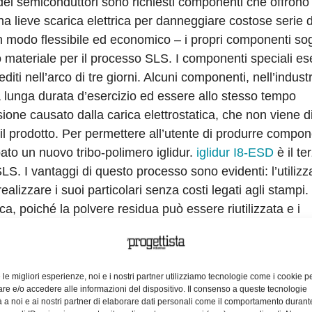
 dei semiconduttori sono richiesti componenti che offrono
 una lieve scarica elettrica per danneggiare costose serie d
 in modo flessibile ed economico – i propri componenti sog
materiale per il processo SLS. I componenti speciali es
iti nell’arco di tre giorni. Alcuni componenti, nell’industr
a lunga durata d’esercizio ed essere allo stesso tempo
sione causato dalla carica elettrostatica, che non viene d
il prodotto. Per permettere all’utente di produrre compon
pato un nuovo tribo-polimero iglidur.
iglidur I8-ESD
è il te
LS. I vantaggi di questo processo sono evidenti: l’utilizz
ealizzare i suoi particolari senza costi legati agli stampi
tica, poiché la polvere residua può essere riutilizzata e i
 Come tutti i materiali igus, i componenti prodotti con l
ono molto stabili. “Con iglidur I8-ESD abbiamo aggiunto a
7
olumetrica di 3×10
Ω x cm. Il materiale si presenta inolt
e le migliori esperienze, noi e i nostri partner utilizziamo tecnologie come i cookie p
una colorazione a posteriori, con conseguente riduzione de
e e/o accedere alle informazioni del dispositivo. Il consenso a queste tecnologie
rause responsabile della divisione produzione additiva 
 a noi e ai nostri partner di elaborare dati personali come il comportamento durant