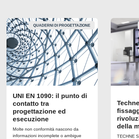
QUADERNI DI PROGETTAZIONE
UNI EN 1090: il punto di
Techne
contatto tra
fissagg
progettazione ed
rivolu
esecuzione
della 
Molte non conformità nascono da
informazioni incomplete o ambigue
TECHNE Srl