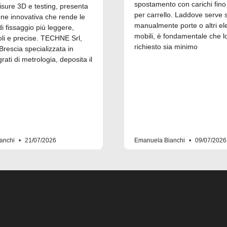
spostamento con carichi fino
isure 3D e testing, presenta
per carrello. Laddove serve 
one innovativa che rende le
manualmente porte o altri el
 fissaggio più leggere,
mobili, è fondamentale che l
i e precise. TECHNE Srl,
richiesto sia minimo
Brescia specializzata in
grati di metrologia, deposita il
anchi
21/07/2026
Emanuela Bianchi
09/07/2026