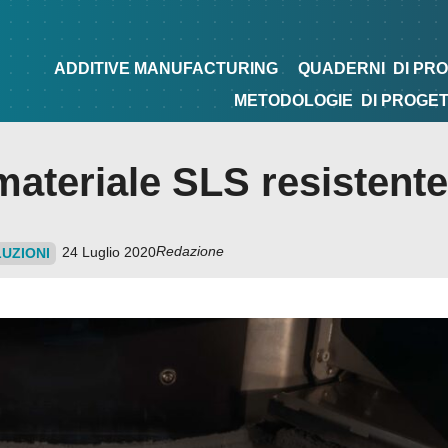
NG
QUADERNI
DI PROGETTAZIONE
TIPS&TRICKS
ADDITIVE MANUFACTURING
QUADERNI
DI PR
METODOLOGIE
DI PROGE
materiale SLS resistente
Redazione
24 Luglio 2020
UZIONI