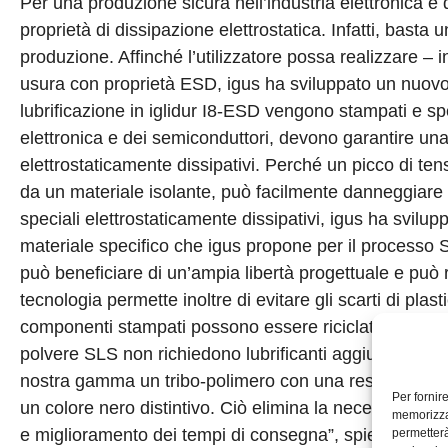
Per una produzione sicura nell’industria elettronica e
proprietà di dissipazione elettrostatica. Infatti, basta
produzione. Affinché l’utilizzatore possa realizzare –
usura con proprietà ESD, igus ha sviluppato un nuovo 
lubrificazione in iglidur I8-ESD vengono stampati e sped
elettronica e dei semiconduttori, devono garantire un
elettrostaticamente dissipativi. Perché un picco di ten
da un materiale isolante, può facilmente danneggiare 
speciali elettrostaticamente dissipativi, igus ha svilup
materiale specifico che igus propone per il processo S
può beneficiare di un’ampia libertà progettuale e può r
tecnologia permette inoltre di evitare gli scarti di plas
componenti stampati possono essere riciclati più volte.
polvere SLS non richiedono lubrificanti aggiuntivi e s
nostra gamma un tribo-polimero con una resistenza v
Per fornir
un colore nero distintivo. Ciò elimina la necessità di 
memorizzar
e miglioramento dei tempi di consegna”, spiega Tom K
permetterà