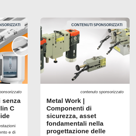
NSORIZZATI
CONTENUTI SPONSORIZZATI
ponsorizzato
contenuto sponsorizzato
i senza
Metal Work |
lin C
Componenti di
uide
sicurezza, asset
fondamentali nella
estazioni
progettazione delle
ento e di