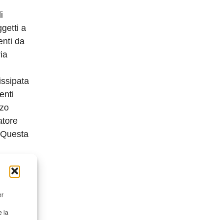
i
getti a
enti da
ia
issipata
enti
rzo
atore
. Questa
a nuova
lla
re con
er
i costi
presso
e la