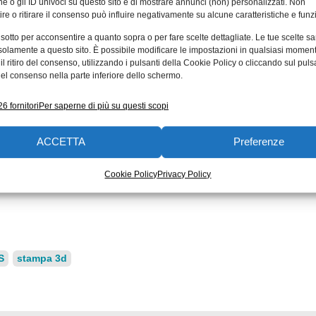
e o gli ID univoci su questo sito e di mostrare annunci (non) personalizzati. Non
 duraturo che presenta tutte le proprietà ESD.”
re o ritirare il consenso può influire negativamente su alcune caratteristiche e funzi
za all’usura
 sotto per acconsentire a quanto sopra o per fare scelte dettagliate. Le tue scelte s
solamente a questo sito. È possibile modificare le impostazioni in qualsiasi momen
l ritiro del consenso, utilizzando i pulsanti della Cookie Policy o cliccando sul puls
ie di test nel laboratorio di prova aziendale di 3.800 met
el consenso nella parte inferiore dello schermo.
n componente soggetto a usura sinterizzato con iglidur I
un componente sinterizzato con PA12. iglidur I8-ESD ha s
6 fornitori
Per saperne di più su questi scopi
glidur I8-ESD nel
negozio online come polvere SLS
per la
ACCETTA
Preferenze
io di stampa 3D igus. A tal fine l’utilizzatore può inviare
esto. Quindi il prodotto viene stampato e spedito nell’ar
Cookie Policy
Privacy Policy
uò inoltre ordinare subito un campione gratuito all’indiriz
S
stampa 3d