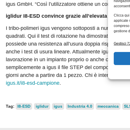
navigazion
igus GmbH. “Così l’utilizzatore ottiene un componente
acconsenti
iglidur I8-ESD convince grazie all’elevata resisten
Clicca qui
applicate 
compreso i
I tribo-polimeri igus vengono sottoposti a numerose ser
gestione d
quadrati. Qui il test di rotazione ha dimostrato che u
possiede una resistenza all’usura doppia rispetto a 
Gestisci 72
anche i test di usura lineare. Attualmente igus offre i
lavorazione in un impianto proprio o anche con il serviz
semplicemente a igus il file STEP del componente richi
giorni anche a partire da 1 pezzo. Chi è interessato, p
igus.it/i8-esd-campione
.
Tag:
I8-ESD
iglidur
igus
Industria 4.0
meccanica
SL