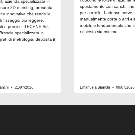
riducono le forze di azionam
, azienda specializzata in
spostamento con carichi fino
isure 3D e testing, presenta
per carrello. Laddove serve 
one innovativa che rende le
manualmente porte o altri el
 fissaggio più leggere,
mobili, è fondamentale che l
i e precise. TECHNE Srl,
richiesto sia minimo
Brescia specializzata in
grati di metrologia, deposita il
anchi
21/07/2026
Emanuela Bianchi
09/07/2026