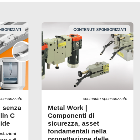
NSORIZZATI
CONTENUTI SPONSORIZZATI
ponsorizzato
contenuto sponsorizzato
i senza
Metal Work |
lin C
Componenti di
uide
sicurezza, asset
fondamentali nella
estazioni
progettazione delle