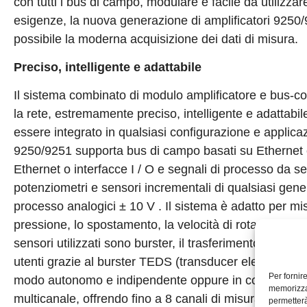
con tutti i bus di campo, modulare e facile da utilizz
esigenze, la nuova generazione di amplificatori 9250/9
possibile la moderna acquisizione dei dati di misura.
Preciso, intelligente e adattabile
Il sistema combinato di modulo amplificatore e bus-co
la rete, estremamente preciso, intelligente e adattabi
essere integrato in qualsiasi configurazione e applicaz
9250/9251 supporta bus di campo basati su Ethernet 
Ethernet o interfacce I / O e segnali di processo da s
potenziometri e sensori incrementali di qualsiasi gene
processo analogici ± 10 V . Il sistema è adatto per mis
pressione, lo spostamento, la velocità di rotazione 
sensori utilizzati sono burster, il trasferimento dei d
utenti grazie al burster TEDS (transducer electronic d
Per fornir
modo autonomo e indipendente oppure in combinazione
memorizzar
multicanale, offrendo fino a 8 canali di misura che pos
permetterà