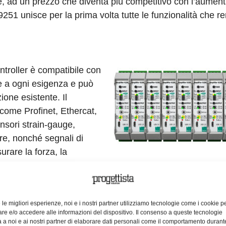
are, ad un prezzo che diventa più competitivo con l’aument
251 unisce per la prima volta tutte le funzionalità che 
ntroller è compatibile con
le a ogni esigenza e può
ione esistente. Il
come Profinet, Ethercat,
ensori strain-gauge,
re, nonché segnali di
urare la forza, la
e la coppia, comprese le misure combinate. Quando anche 
ati non solo è molto più semplice, ma anche immune da erro
ata sheet). Il 9250 a singolo canale è progettato per funz
e le migliori esperienze, noi e i nostri partner utilizziamo tecnologie come i cookie p
 con il bus-controller 9251 per formare la versione
e e/o accedere alle informazioni del dispositivo. Il consenso a queste tecnologie
sono essere letti in modo sincrono tramite il bus-controll
 a noi e ai nostri partner di elaborare dati personali come il comportamento durant