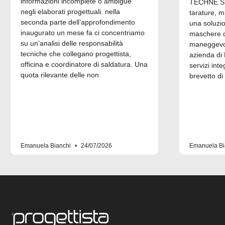
informazioni incomplete o ambigue
TECHNE Srl
negli elaborati progettuali. nella
tarature, m
seconda parte dell’approfondimento
una soluzi
inaugurato un mese fa ci concentriamo
maschere di
su un’analisi delle responsabilità
maneggevol
tecniche che collegano progettista,
azienda di 
officina e coordinatore di saldatura. Una
servizi inte
quota rilevante delle non
brevetto di
Emanuela Bianchi
24/07/2026
Emanuela Bi