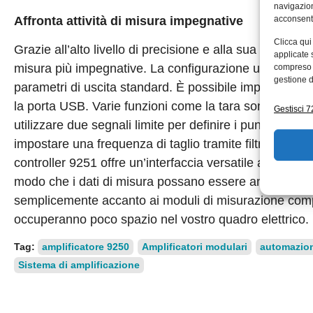
navigazion
Affronta attività di misura impegnative
acconsenti
Clicca qui
Grazie all’alto livello di precisione e alla sua capacità d
applicate 
misura più impegnative. La configurazione ultra-sempl
compreso i
gestione d
parametri di uscita standard. È possibile impostare ult
la porta USB. Varie funzioni come la tara sono controlla
Gestisci 72
utilizzare due segnali limite per definire i punti di com
impostare una frequenza di taglio tramite filtri passa-b
controller 9251 offre un’interfaccia versatile al mondo d
modo che i dati di misura possano essere analizzati e
semplicemente accanto ai moduli di misurazione compatib
occuperanno poco spazio nel vostro quadro elettrico.
Tag:
amplificatore 9250
Amplificatori modulari
automazion
Sistema di amplificazione