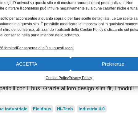
e o gli ID univoci su questo sito e di mostrare annunci (non) personalizzati. Non
re o ritirare il consenso può influire negativamente su alcune caratteristiche e funzi
 sotto per acconsentire a quanto sopra o per fare scelte dettagliate. Le tue scelte s
i tara, l’amplificatore 9250 è in grado di affrontare le atti
solamente a questo sito. È possibile modificare le impostazioni in qualsiasi momen
ice avviene in pochi secondi con la funzione a due pulsan
l ritiro del consenso, utilizzando i pulsanti della Cookie Policy o cliccando sul puls
el consenso nella parte inferiore dello schermo.
eriori parametri utilizzando il software per PC DigiVision
bili tramite i due ingressi configurabili dall’utente. Si p
6 fornitori
Per saperne di più su questi scopi
mutazione, con un’uscita logica dei rispettivi segnali di a
asso selezionabili per un segnale di uscita ottimale. Il B
ACCETTA
Preferenze
ell’automazione tramite tutti i più diffusi sistemi fieldbus,
Cookie Policy
Privacy Policy
sattamente dove è necessario. Il 9251 si inserisce
ili con il bus. Grazie al loro design slim-fit, i moduli
e industriale
Fieldbus
Hi-Tech
Industria 4.0