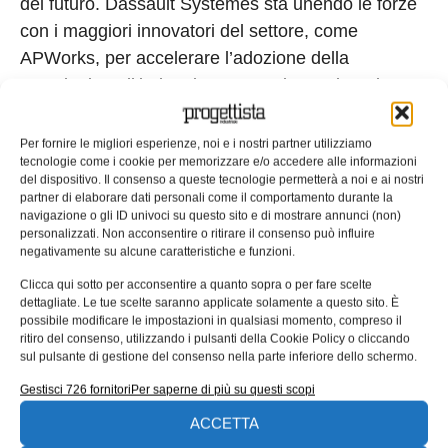
del futuro. Dassault Systèmes sta unendo le forze
con i maggiori innovatori del settore, come
APWorks, per accelerare l’adozione della
tecnologia nell’industria aeronautica.” Oltre al
settore aerospaziale e difesa, la collaborazione
riguarderà anche applicazioni per l’industria
Per fornire le migliori esperienze, noi e i nostri partner utilizziamo
tecnologie come i cookie per memorizzare e/o accedere alle informazioni
automobilistica e medicale, oltre che per robotica e
del dispositivo. Il consenso a queste tecnologie permetterà a noi e ai nostri
ingegneria meccanica.
partner di elaborare dati personali come il comportamento durante la
navigazione o gli ID univoci su questo sito e di mostrare annunci (non)
Tag:
3DEXPERIENCE
additive manufacturing
personalizzati. Non acconsentire o ritirare il consenso può influire
negativamente su alcune caratteristiche e funzioni.
aerospaziale
Airbus APWorks
Aziende
Co-Design to Target
dassault systèmes
Clicca qui sotto per acconsentire a quanto sopra o per fare scelte
dettagliate. Le tue scelte saranno applicate solamente a questo sito. È
produzione additiva
stampa 3d
possibile modificare le impostazioni in qualsiasi momento, compreso il
EDICOLA WEB
ritiro del consenso, utilizzando i pulsanti della Cookie Policy o cliccando
sul pulsante di gestione del consenso nella parte inferiore dello schermo.
Gestisci 726 fornitori
Per saperne di più su questi scopi
ACCETTA