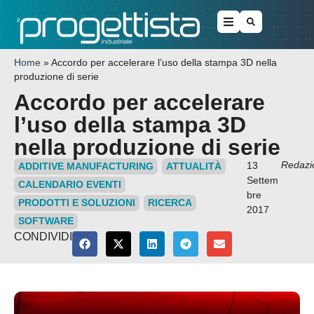
Home
»
Accordo per accelerare l’uso della stampa 3D nella
produzione di serie
Accordo per accelerare
l’uso della stampa 3D
nella produzione di serie
Redazi
13
ADDITIVE MANUFACTURING
ATTUALITÀ
Settem
CALENDARIO EVENTI
bre
PRODOTTI E SOLUZIONI
RICERCA
2017
SOFTWARE
CONDIVIDI