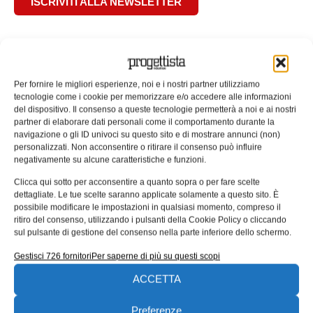
ISCRIVITI ALLA NEWSLETTER
Per fornire le migliori esperienze, noi e i nostri partner utilizziamo
tecnologie come i cookie per memorizzare e/o accedere alle informazioni
ARTICOLI CORRELATI
del dispositivo. Il consenso a queste tecnologie permetterà a noi e ai nostri
partner di elaborare dati personali come il comportamento durante la
QUADERNI DI PROGETTAZIONE
navigazione o gli ID univoci su questo sito e di mostrare annunci (non)
personalizzati. Non acconsentire o ritirare il consenso può influire
negativamente su alcune caratteristiche e funzioni.
Clicca qui sotto per acconsentire a quanto sopra o per fare scelte
dettagliate. Le tue scelte saranno applicate solamente a questo sito. È
possibile modificare le impostazioni in qualsiasi momento, compreso il
ritiro del consenso, utilizzando i pulsanti della Cookie Policy o cliccando
sul pulsante di gestione del consenso nella parte inferiore dello schermo.
Gestisci 726 fornitori
Per saperne di più su questi scopi
ACCETTA
UNI EN 1090: il punto di contatto tra
Preferenze