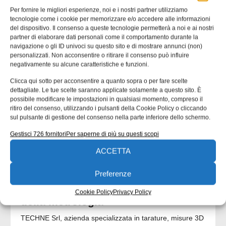
Per fornire le migliori esperienze, noi e i nostri partner utilizziamo
tecnologie come i cookie per memorizzare e/o accedere alle informazioni
del dispositivo. Il consenso a queste tecnologie permetterà a noi e ai nostri
CONTENUTI SPONSORIZZATI
partner di elaborare dati personali come il comportamento durante la
navigazione o gli ID univoci su questo sito e di mostrare annunci (non)
personalizzati. Non acconsentire o ritirare il consenso può influire
negativamente su alcune caratteristiche e funzioni.
Clicca qui sotto per acconsentire a quanto sopra o per fare scelte
dettagliate. Le tue scelte saranno applicate solamente a questo sito. È
possibile modificare le impostazioni in qualsiasi momento, compreso il
ritiro del consenso, utilizzando i pulsanti della Cookie Policy o cliccando
sul pulsante di gestione del consenso nella parte inferiore dello schermo.
Gestisci 726 fornitori
Per saperne di più su questi scopi
ACCETTA
contenuto sponsorizzato
Preferenze
Techne Srl | Maschere di fissaggio:
il brevetto che rivoluziona il mondo
Cookie Policy
Privacy Policy
della metrologia
TECHNE Srl, azienda specializzata in tarature, misure 3D