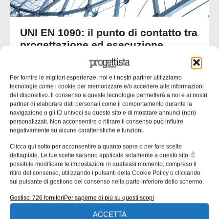
UNI EN 1090: il punto di contatto tra
progettazione ed esecuzione
Molte non conformità nascono da informazioni incomplete
o ambigue negli elaborati progettuali. nella seconda parte
Per fornire le migliori esperienze, noi e i nostri partner utilizziamo
dell’approfondimento inaugurato un mese fa ci
tecnologie come i cookie per memorizzare e/o accedere alle informazioni
concentriamo su un’analisi delle responsabilità tecniche
del dispositivo. Il consenso a queste tecnologie permetterà a noi e ai nostri
che collegano progettista, officina e coordinatore di
partner di elaborare dati personali come il comportamento durante la
saldatura. Una quota rilevante delle non
navigazione o gli ID univoci su questo sito e di mostrare annunci (non)
personalizzati. Non acconsentire o ritirare il consenso può influire
negativamente su alcune caratteristiche e funzioni.
Emanuela Bianchi
24/07/2026
Clicca qui sotto per acconsentire a quanto sopra o per fare scelte
dettagliate. Le tue scelte saranno applicate solamente a questo sito. È
possibile modificare le impostazioni in qualsiasi momento, compreso il
CONTENUTI SPONSORIZZATI
ritiro del consenso, utilizzando i pulsanti della Cookie Policy o cliccando
sul pulsante di gestione del consenso nella parte inferiore dello schermo.
Gestisci 726 fornitori
Per saperne di più su questi scopi
ACCETTA