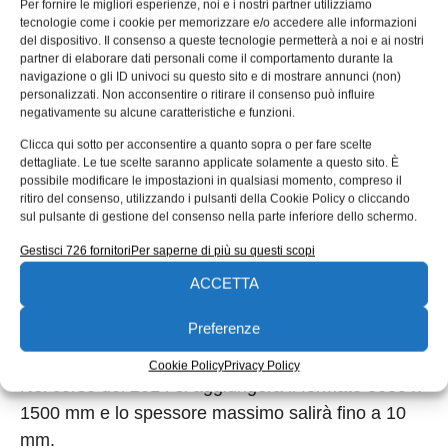
da giardino, costruzione di navi, cancelli, ringhiere,
Per fornire le migliori esperienze, noi e i nostri partner utilizziamo
tecnologie come i cookie per memorizzare e/o accedere alle informazioni
persiane – le lastre SIMOWOOD sono
del dispositivo. Il consenso a queste tecnologie permetterà a noi e ai nostri
estremamente versatili. Il materiale è resistente,
partner di elaborare dati personali come il comportamento durante la
navigazione o gli ID univoci su questo sito e di mostrare annunci (non)
duraturo e richiede una manutenzione minima.
personalizzati. Non acconsentire o ritirare il consenso può influire
Inoltre è 100% riciclabile e può essere
negativamente su alcune caratteristiche e funzioni.
ritrasformato in altri prodotti, con un impatto
Clicca qui sotto per acconsentire a quanto sopra o per fare scelte
dettagliate. Le tue scelte saranno applicate solamente a questo sito. È
positivo per l’ambiente.
possibile modificare le impostazioni in qualsiasi momento, compreso il
ritiro del consenso, utilizzando i pulsanti della Cookie Policy o cliccando
sul pulsante di gestione del consenso nella parte inferiore dello schermo.
E
spansione della gamma
Gestisci 726 fornitori
Per saperne di più su questi scopi
ACCETTA
La gamma di produzione si articola in lastre nel
formato 2000 x 1000 mm e 2500 x 1250 mm negli
Preferenze
spessori da 1 a 8 mm.
Cookie Policy
Privacy Policy
Nel corso del 2014 si aggiungerà il formato 3000 x
1500 mm e lo spessore massimo salirà fino a 10
mm.