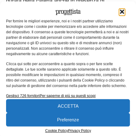
durata della catena anche in presenza di
sollecitazioni elevate, facilmente sostituibili se
necessario in caso di usura.
Per fornire le migliori esperienze, noi e i nostri partner utilizziamo
tecnologie come i cookie per memorizzare e/o accedere alle informazioni
Un servizio completo dalla progettazione alla
del dispositivo. Il consenso a queste tecnologie permetterà a noi e ai nostri
messa in funzione dell’impianto
partner di elaborare dati personali come il comportamento durante la
navigazione o gli ID univoci su questo sito e di mostrare annunci (non)
personalizzati. Non acconsentire o ritirare il consenso può influire
Il Service-Team di TSUBAKI KABELSCHLEPP ha
negativamente su alcune caratteristiche e funzioni.
montato e implementato il sistema completo di
Clicca qui sotto per acconsentire a quanto sopra o per fare scelte
catene, struttura, cavi, canale di guida e
dettagliate. Le tue scelte saranno applicate solamente a questo sito. È
trascinamento durante il fermo impianto nel
possibile modificare le impostazioni in qualsiasi momento, compreso il
ritiro del consenso, utilizzando i pulsanti della Cookie Policy o cliccando
periodo natalizio, in modo da rendere nuovamente
sul pulsante di gestione del consenso nella parte inferiore dello schermo.
disponibile l’impianto per tempo alla riapertura
Gestisci 726 fornitori
Per saperne di più su questi scopi
della produzione nel nuovo anno. Alunorf si è
ACCETTA
avvantaggiata del fatto che questo progetto è stato
gestito da un unico fornitore, dall’ideazione
Preferenze
passando per la progettazione del braccio di
Cookie Policy
Privacy Policy
trascinamento sino alla completa installazione