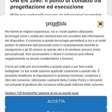
UNI EN 1090: il punto di contatto tra
progettazione ed esecuzione
Molte non conformità nascono da informazioni incomplete
o ambigue negli elaborati progettuali. nella seconda parte
dell’approfondimento inaugurato un mese fa ci
concentriamo su un’analisi delle responsabilità tecniche
Per fornire le migliori esperienze, noi e i nostri partner utilizziamo
che collegano progettista, officina e coordinatore di
tecnologie come i cookie per memorizzare e/o accedere alle informazioni
del dispositivo. Il consenso a queste tecnologie permetterà a noi e ai nostri
saldatura. Una quota rilevante delle non
partner di elaborare dati personali come il comportamento durante la
navigazione o gli ID univoci su questo sito e di mostrare annunci (non)
Emanuela Bianchi
24/07/2026
personalizzati. Non acconsentire o ritirare il consenso può influire
negativamente su alcune caratteristiche e funzioni.
Clicca qui sotto per acconsentire a quanto sopra o per fare scelte
dettagliate. Le tue scelte saranno applicate solamente a questo sito. È
CONTENUTI SPONSORIZZATI
possibile modificare le impostazioni in qualsiasi momento, compreso il
ritiro del consenso, utilizzando i pulsanti della Cookie Policy o cliccando
sul pulsante di gestione del consenso nella parte inferiore dello schermo.
Gestisci 726 fornitori
Per saperne di più su questi scopi
ACCETTA