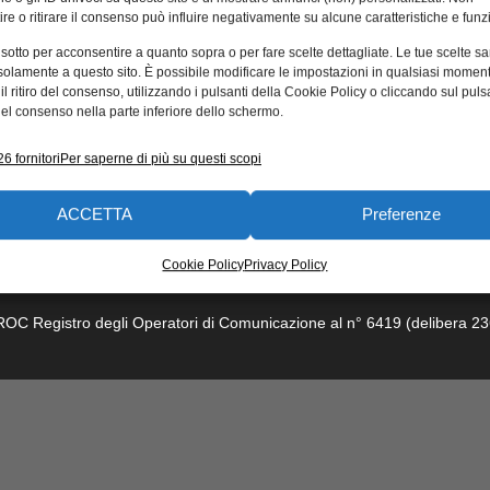
re o ritirare il consenso può influire negativamente su alcune caratteristiche e funzi
 sotto per acconsentire a quanto sopra o per fare scelte dettagliate. Le tue scelte s
solamente a questo sito. È possibile modificare le impostazioni in qualsiasi momen
l ritiro del consenso, utilizzando i pulsanti della Cookie Policy o cliccando sul puls
el consenso nella parte inferiore dello schermo.
6 fornitori
Per saperne di più su questi scopi
ACCETTA
Preferenze
dotti e soluzioni
Calendario eventi
Associazioni
Corsi e formaz
Cookie Policy
Privacy Policy
trea 21 – 20157 Milano. Capitale sociale: 5.000.000 euro interamente vers
l ROC Registro degli Operatori di Comunicazione al n° 6419 (delibera 23