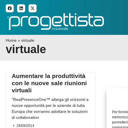
ADDITIVE MANUFACTURI
Home
»
virtuale
virtuale
Aumentare la produttività
con le nuove sale riunioni
virtuali
“RealPresenceOne™ allarga gli orizzonti a
nuove opportunità per le aziende di tutta
Europa che vorranno adottare le soluzioni
Per fornir
di collaboration
memorizzar
permetterà
28/08/2014
navigazion