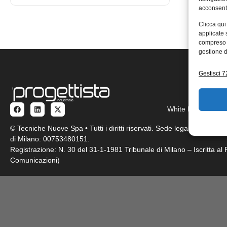
acconsenti
Clicca qui
applicate 
compreso i
gestione d
Gestisci 72
White Paper
Pro
© Tecniche Nuove Spa • Tutti i diritti riservati. Sede legale: Via Eri
di Milano: 00753480151.
Registrazione: N. 30 del 31-1-1981 Tribunale di Milano – Iscritta a
Comunicazioni)