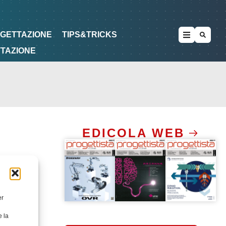
METODOLOGIE
DI PROGETTAZIONE
OGETTAZIONE
TIPS&TRICKS
TTAZIONE
EDICOLA WEB
er
e la