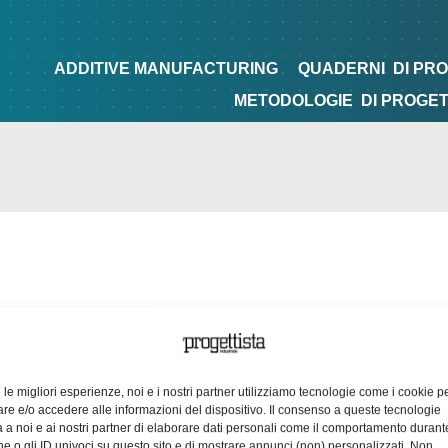
NG
QUADERNI
DI PROGETTAZIONE
TIPS&TRICKS
ADDITIVE MANUFACTURING
QUADERNI
DI PR
METODOLOGIE
DI PROGE
e le migliori esperienze, noi e i nostri partner utilizziamo tecnologie come i cookie p
e e/o accedere alle informazioni del dispositivo. Il consenso a queste tecnologie
 a noi e ai nostri partner di elaborare dati personali come il comportamento durant
e o gli ID univoci su questo sito e di mostrare annunci (non) personalizzati. Non