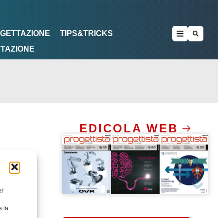
METODOLOGIE
DI PROGETTAZIONE
OGETTAZIONE
TIPS&TRICKS
TTAZIONE
EDICOLA WEB
er
e la