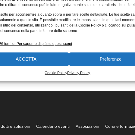
re o ritirare il consenso può influire negativamente su alcune caratteristiche e funzi
 sotto per acconsentire a quanto sopra o per fare scelte dettagliate. Le tue scelte s
solamente a questo sito. È possibile modificare le impostazioni in qualsiasi momen
l ritiro del consenso, utilizzando i pulsanti della Cookie Policy o cliccando sul puls
el consenso nella parte inferiore dello schermo.
6 fornitori
Per saperne di più su questi scopi
ACCETTA
Preferenze
Cookie Policy
Privacy Policy
dotti e soluzioni
Calendario eventi
Associazioni
Corsi e formaz