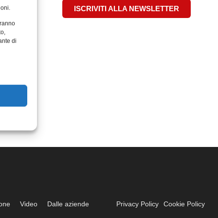
oni.
ISCRIVITI ALLA NEWSLETTER
aranno
to,
ante di
ione
Video
Dalle aziende
Privacy Policy
Cookie Policy