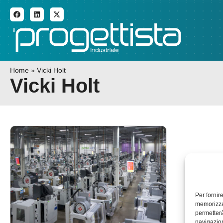
ADDITIVE MANUFACTURI
Home
»
Vicki Holt
Vicki Holt
Per fornir
memorizzar
permetterà
navigazion