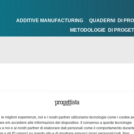
NG
QUADERNI
DI PROGETTAZIONE
TIPS&TRICKS
ADDITIVE MANUFACTURING
QUADERNI
DI PR
METODOLOGIE
DI PROGE
e le migliori esperienze, noi e i nostri partner utilizziamo tecnologie come i cookie p
e e/o accedere alle informazioni del dispositivo. Il consenso a queste tecnologie
 a noi e ai nostri partner di elaborare dati personali come il comportamento durant
e o gli ID univoci su questo sito e di mostrare annunci (non) personalizzati. Non