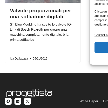
acconsenti
Valvole proporzionali per
Da Em
Clicca qui
una soffiatrice digitale
propor
applicate 
compreso i
l’Indu
ST BlowMoulding ha scelto le valvole IO-
gestione d
Link di Bosch Rexroth per creare una
Emerson h
macchina completamente digitale: è la
Gestisci 72
proporzio
prima soffiatrice
controllo 
614) e Se
Ida Dallacasa
05/11/2019
Redazion
White Paper
Pro