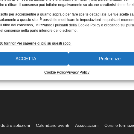
re o ritirare il consenso può influire negativamente su alcune caratteristiche e funzi
erson nuove valvole
Una gamma di v
 sotto per acconsentire a quanto sopra o per fare scelte dettagliate. Le tue scelte s
zionali per
proporzionali
solamente a questo sito. È possibile modificare le impostazioni in qualsiasi momen
l ritiro del consenso, utilizzando i pulsanti della Cookie Policy o cliccando sul puls
stria 4.0
completamente 
el consenso nella parte inferiore dello schermo.
tecnologia digit
a presentato le sue valvole
6 fornitori
Per saperne di più su questi scopi
nali ASCO Numatics per il
Atos, azienda specializzat
di pressione Sentronic Plus (serie
produzione di componenti 
ntronic
l’elettroidraulica (la tecno
ACCETTA
Preferenze
oleodinamica ed elettronic
Cookie Policy
Privacy Policy
e
16/01/2019
Redazione
28/02/2017
dotti e soluzioni
Calendario eventi
Associazioni
Corsi e formaz