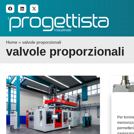
ADDITIVE MANUFACTURI
Home
»
valvole proporzionali
valvole proporzionali
Per fornir
memorizzar
permetterà
navigazion