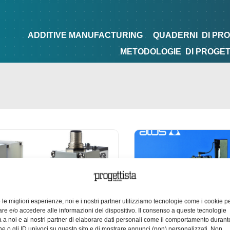
NG
QUADERNI
DI PROGETTAZIONE
TIPS&TRICKS
ADDITIVE MANUFACTURING
QUADERNI
DI PR
METODOLOGIE
DI PROGE
e le migliori esperienze, noi e i nostri partner utilizziamo tecnologie come i cookie p
e e/o accedere alle informazioni del dispositivo. Il consenso a queste tecnologie
 a noi e ai nostri partner di elaborare dati personali come il comportamento durant
e o gli ID univoci su questo sito e di mostrare annunci (non) personalizzati. Non