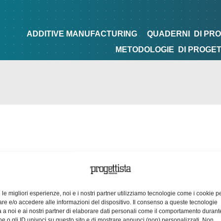
NG
QUADERNI
DI PROGETTAZIONE
TIPS&TRICKS
ADDITIVE MANUFACTURING
QUADERNI
DI PR
METODOLOGIE
DI PROGE
e le migliori esperienze, noi e i nostri partner utilizziamo tecnologie come i cookie p
e e/o accedere alle informazioni del dispositivo. Il consenso a queste tecnologie
 a noi e ai nostri partner di elaborare dati personali come il comportamento durant
e o gli ID univoci su questo sito e di mostrare annunci (non) personalizzati. Non