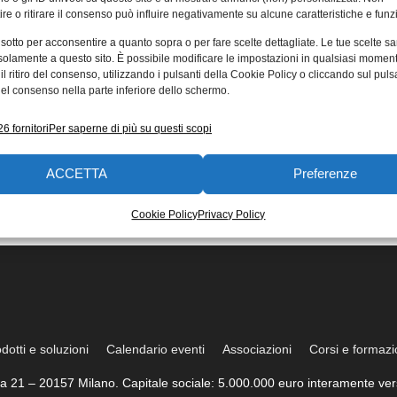
re o ritirare il consenso può influire negativamente su alcune caratteristiche e funzi
 sotto per acconsentire a quanto sopra o per fare scelte dettagliate. Le tue scelte s
solamente a questo sito. È possibile modificare le impostazioni in qualsiasi momen
l ritiro del consenso, utilizzando i pulsanti della Cookie Policy o cliccando sul puls
el consenso nella parte inferiore dello schermo.
6 fornitori
Per saperne di più su questi scopi
ACCETTA
Preferenze
Cookie Policy
Privacy Policy
dotti e soluzioni
Calendario eventi
Associazioni
Corsi e formaz
trea 21 – 20157 Milano. Capitale sociale: 5.000.000 euro interamente vers