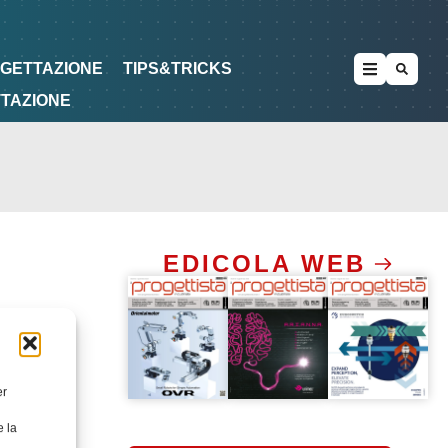
METODOLOGIE
DI PROGETTAZIONE
OGETTAZIONE
TIPS&TRICKS
TTAZIONE
EDICOLA WEB
er
e la