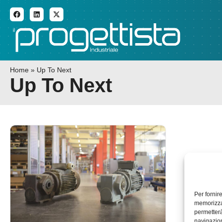
ADDITIVE MANUFACTURI
Home
»
Up To Next
Up To Next
Per fornir
memorizzar
permetterà
navigazion