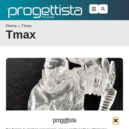
Home
»
Tmax
Tmax
Weerg potenzia la stampa 3D con la