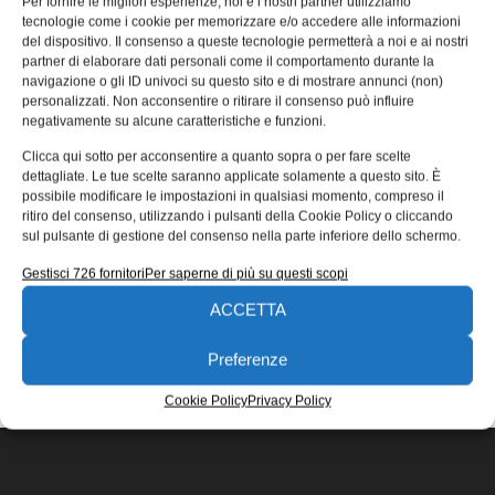
Per fornire le migliori esperienze, noi e i nostri partner utilizziamo
resina ABS Like
tecnologie come i cookie per memorizzare e/o accedere alle informazioni
del dispositivo. Il consenso a queste tecnologie permetterà a noi e ai nostri
Weerg, e-commerce italiano che offre online lavorazioni
partner di elaborare dati personali come il comportamento durante la
CNC e stampe 3D, conferma la propria vocazione
navigazione o gli ID univoci su questo sito e di mostrare annunci (non)
all’innovazione inaugurando una nuova linea
personalizzati. Non acconsentire o ritirare il consenso può influire
negativamente su alcune caratteristiche e funzioni.
Riccardo Fioretto
15/05/2020
Clicca qui sotto per acconsentire a quanto sopra o per fare scelte
EDICOLA WEB
dettagliate. Le tue scelte saranno applicate solamente a questo sito. È
possibile modificare le impostazioni in qualsiasi momento, compreso il
ritiro del consenso, utilizzando i pulsanti della Cookie Policy o cliccando
sul pulsante di gestione del consenso nella parte inferiore dello schermo.
Gestisci 726 fornitori
Per saperne di più su questi scopi
ACCETTA
ISCRIVITI ALLA NEWSLETTER
Preferenze
Cookie Policy
Privacy Policy