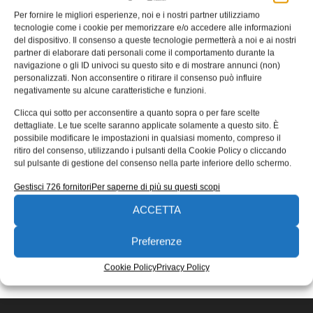
Per fornire le migliori esperienze, noi e i nostri partner utilizziamo
L’ascesa degli strumenti senzienti e
tecnologie come i cookie per memorizzare e/o accedere alle informazioni
le implicazioni per i lavoratori
del dispositivo. Il consenso a queste tecnologie permetterà a noi e ai nostri
partner di elaborare dati personali come il comportamento durante la
Secondo Frost & Sullivan, l’ascesa degli strumenti
navigazione o gli ID univoci su questo sito e di mostrare annunci (non)
senzienti comporta profonde implicazioni per la forza
personalizzati. Non acconsentire o ritirare il consenso può influire
lavoro globale, ma potranno essere soltanto
negativamente su alcune caratteristiche e funzioni.
Redazione
08/02/2017
Clicca qui sotto per acconsentire a quanto sopra o per fare scelte
dettagliate. Le tue scelte saranno applicate solamente a questo sito. È
EDICOLA WEB
possibile modificare le impostazioni in qualsiasi momento, compreso il
ritiro del consenso, utilizzando i pulsanti della Cookie Policy o cliccando
sul pulsante di gestione del consenso nella parte inferiore dello schermo.
Gestisci 726 fornitori
Per saperne di più su questi scopi
ACCETTA
Preferenze
ISCRIVITI ALLA NEWSLETTER
Cookie Policy
Privacy Policy