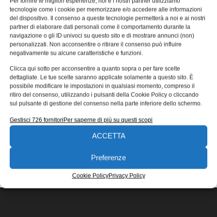
Per fornire le migliori esperienze, noi e i nostri partner utilizziamo
per l’industria
tecnologie come i cookie per memorizzare e/o accedere alle informazioni
del dispositivo. Il consenso a queste tecnologie permetterà a noi e ai nostri
Bosch intende generare miliardi di fatturato con la
partner di elaborare dati personali come il comportamento durante la
tecnologia verde per l’industria, supportando la
navigazione o gli ID univoci su questo sito e di mostrare annunci (non)
trasformazione ecologica dell’economia e della società.
personalizzati. Non acconsentire o ritirare il consenso può influire
negativamente su alcune caratteristiche e funzioni.
Novello Brunoro
30/05/2022
Clicca qui sotto per acconsentire a quanto sopra o per fare scelte
EDICOLA WEB
dettagliate. Le tue scelte saranno applicate solamente a questo sito. È
possibile modificare le impostazioni in qualsiasi momento, compreso il
ritiro del consenso, utilizzando i pulsanti della Cookie Policy o cliccando
sul pulsante di gestione del consenso nella parte inferiore dello schermo.
Gestisci 726 fornitori
Per saperne di più su questi scopi
ACCETTA
ISCRIVITI ALLA NEWSLETTER
Preferenze
Cookie Policy
Privacy Policy