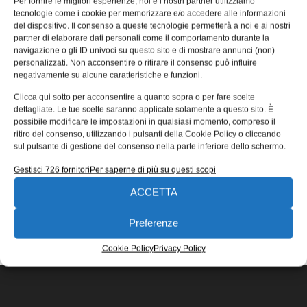
Per fornire le migliori esperienze, noi e i nostri partner utilizziamo
Tecno Sabatini agli sgoccioli
tecnologie come i cookie per memorizzare e/o accedere alle informazioni
del dispositivo. Il consenso a queste tecnologie permetterà a noi e ai nostri
Agevolazioni Nuova Sabatini e Tecno Sabatini agli
partner di elaborare dati personali come il comportamento durante la
sgoccioli: secondo Assilea e Ucimu se non si agisce
navigazione o gli ID univoci su questo sito e di mostrare annunci (non)
subito, a giugnosi fermerà lo sviluppo delle PMI.
personalizzati. Non acconsentire o ritirare il consenso può influire
negativamente su alcune caratteristiche e funzioni.
Manuel Forte
26/05/2021
Clicca qui sotto per acconsentire a quanto sopra o per fare scelte
EDICOLA WEB
dettagliate. Le tue scelte saranno applicate solamente a questo sito. È
possibile modificare le impostazioni in qualsiasi momento, compreso il
ritiro del consenso, utilizzando i pulsanti della Cookie Policy o cliccando
sul pulsante di gestione del consenso nella parte inferiore dello schermo.
Gestisci 726 fornitori
Per saperne di più su questi scopi
ACCETTA
ISCRIVITI ALLA NEWSLETTER
Preferenze
Cookie Policy
Privacy Policy