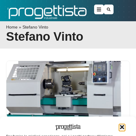
Home
»
Stefano Vinto
Stefano Vinto
I carichi nei telai delle macchine