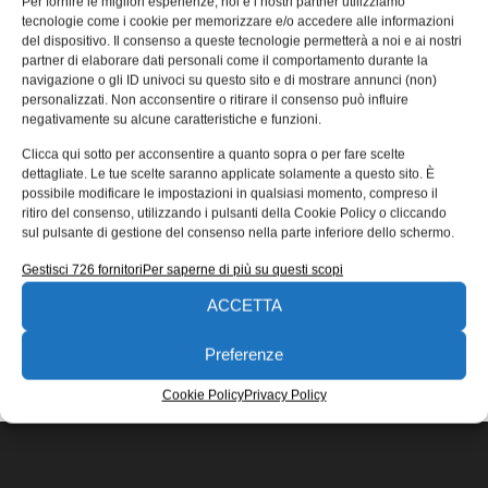
Per fornire le migliori esperienze, noi e i nostri partner utilizziamo
utensili
tecnologie come i cookie per memorizzare e/o accedere alle informazioni
del dispositivo. Il consenso a queste tecnologie permetterà a noi e ai nostri
Riceviamo e pubblichiamo con piacere questo articolo di
partner di elaborare dati personali come il comportamento durante la
Stefano Vinto di R+W dedicato ai carichi nei telai delle
navigazione o gli ID univoci su questo sito e di mostrare annunci (non)
macchine utensili
personalizzati. Non acconsentire o ritirare il consenso può influire
negativamente su alcune caratteristiche e funzioni.
Stefano Vinto
08/10/2018
Clicca qui sotto per acconsentire a quanto sopra o per fare scelte
EDICOLA WEB
dettagliate. Le tue scelte saranno applicate solamente a questo sito. È
possibile modificare le impostazioni in qualsiasi momento, compreso il
ritiro del consenso, utilizzando i pulsanti della Cookie Policy o cliccando
sul pulsante di gestione del consenso nella parte inferiore dello schermo.
Gestisci 726 fornitori
Per saperne di più su questi scopi
ACCETTA
ISCRIVITI ALLA NEWSLETTER
Preferenze
Cookie Policy
Privacy Policy