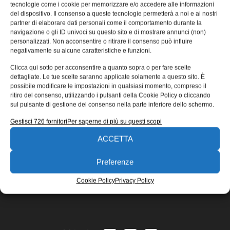
progettare meglio
tecnologie come i cookie per memorizzare e/o accedere alle informazioni
del dispositivo. Il consenso a queste tecnologie permetterà a noi e ai nostri
Stereo invece di mono: igus offre ai clienti ampia libertà di
partner di elaborare dati personali come il comportamento durante la
navigazione o gli ID univoci su questo sito e di mostrare annunci (non)
progettazione con la stampa 3D a 2 componenti: è
personalizzati. Non acconsentire o ritirare il consenso può influire
Riccardo Fioretto
15/10/2020
negativamente su alcune caratteristiche e funzioni.
EDICOLA WEB
Clicca qui sotto per acconsentire a quanto sopra o per fare scelte
dettagliate. Le tue scelte saranno applicate solamente a questo sito. È
possibile modificare le impostazioni in qualsiasi momento, compreso il
ritiro del consenso, utilizzando i pulsanti della Cookie Policy o cliccando
sul pulsante di gestione del consenso nella parte inferiore dello schermo.
Gestisci 726 fornitori
Per saperne di più su questi scopi
ACCETTA
ISCRIVITI ALLA NEWSLETTER
Preferenze
Cookie Policy
Privacy Policy