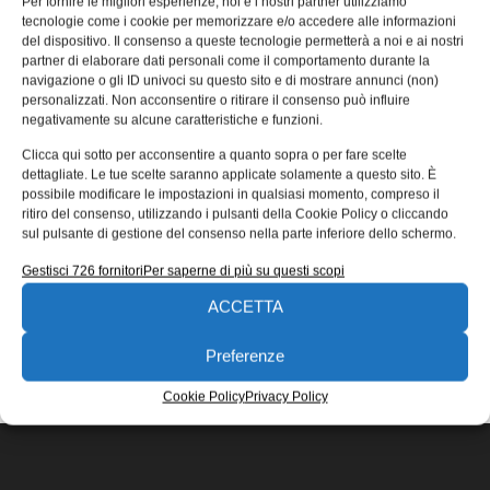
Per fornire le migliori esperienze, noi e i nostri partner utilizziamo
del sottovuoto
tecnologie come i cookie per memorizzare e/o accedere alle informazioni
del dispositivo. Il consenso a queste tecnologie permetterà a noi e ai nostri
BMB di Molina di Malo (VI) ha automatizzato la tecnica di
partner di elaborare dati personali come il comportamento durante la
conservazione e packaging sottovuoto o in atmosfera
navigazione o gli ID univoci su questo sito e di mostrare annunci (non)
modificata, un punto fermo per molte industrie
personalizzati. Non acconsentire o ritirare il consenso può influire
negativamente su alcune caratteristiche e funzioni.
Redazione
25/01/2023
Clicca qui sotto per acconsentire a quanto sopra o per fare scelte
EDICOLA WEB
dettagliate. Le tue scelte saranno applicate solamente a questo sito. È
possibile modificare le impostazioni in qualsiasi momento, compreso il
ritiro del consenso, utilizzando i pulsanti della Cookie Policy o cliccando
sul pulsante di gestione del consenso nella parte inferiore dello schermo.
Gestisci 726 fornitori
Per saperne di più su questi scopi
ACCETTA
ISCRIVITI ALLA NEWSLETTER
Preferenze
Cookie Policy
Privacy Policy