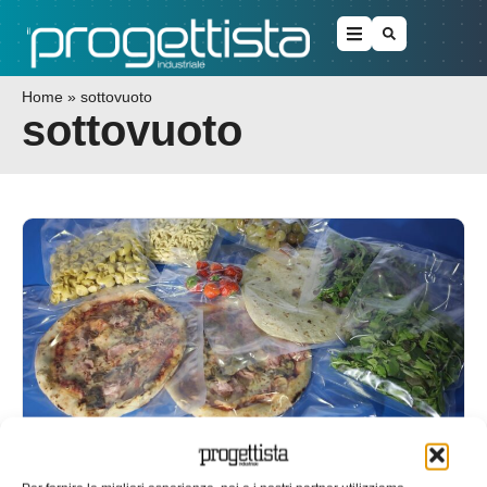
Home
»
sottovuoto
sottovuoto
BMB ha automatizzato il processo