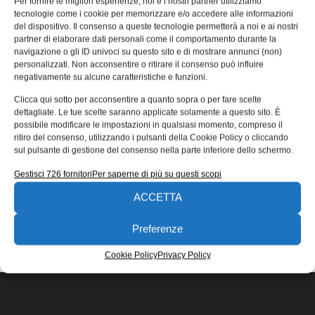
Per fornire le migliori esperienze, noi e i nostri partner utilizziamo
sociale
tecnologie come i cookie per memorizzare e/o accedere alle informazioni
del dispositivo. Il consenso a queste tecnologie permetterà a noi e ai nostri
Lenze, azienda familiare fondata nel 1947, è da sempre
partner di elaborare dati personali come il comportamento durante la
molto attenta sia come multinazionale sia nelle persona
navigazione o gli ID univoci su questo sito e di mostrare annunci (non)
dell’Amministratore Delegato e
personalizzati. Non acconsentire o ritirare il consenso può influire
negativamente su alcune caratteristiche e funzioni.
15/06/2016
Clicca qui sotto per acconsentire a quanto sopra o per fare scelte
EDICOLA WEB
dettagliate. Le tue scelte saranno applicate solamente a questo sito. È
possibile modificare le impostazioni in qualsiasi momento, compreso il
ritiro del consenso, utilizzando i pulsanti della Cookie Policy o cliccando
sul pulsante di gestione del consenso nella parte inferiore dello schermo.
Gestisci 726 fornitori
Per saperne di più su questi scopi
ACCETTA
ISCRIVITI ALLA NEWSLETTER
Preferenze
Cookie Policy
Privacy Policy