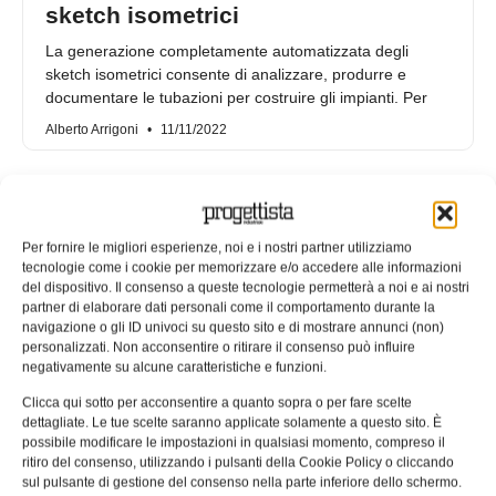
sketch isometrici
La generazione completamente automatizzata degli
sketch isometrici consente di analizzare, produrre e
documentare le tubazioni per costruire gli impianti. Per
Alberto Arrigoni
11/11/2022
Per fornire le migliori esperienze, noi e i nostri partner utilizziamo
tecnologie come i cookie per memorizzare e/o accedere alle informazioni
del dispositivo. Il consenso a queste tecnologie permetterà a noi e ai nostri
partner di elaborare dati personali come il comportamento durante la
navigazione o gli ID univoci su questo sito e di mostrare annunci (non)
personalizzati. Non acconsentire o ritirare il consenso può influire
negativamente su alcune caratteristiche e funzioni.
Clicca qui sotto per acconsentire a quanto sopra o per fare scelte
dettagliate. Le tue scelte saranno applicate solamente a questo sito. È
possibile modificare le impostazioni in qualsiasi momento, compreso il
M4 ISO FX, software per la
ritiro del consenso, utilizzando i pulsanti della Cookie Policy o cliccando
creazione di sketch isometrici da
sul pulsante di gestione del consenso nella parte inferiore dello schermo.