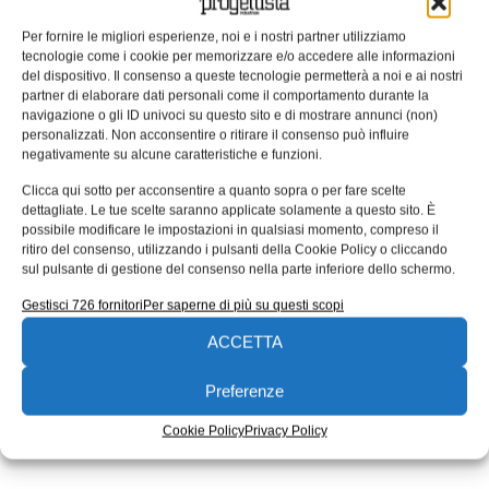
Intelligent Power Manager Eaton
Per fornire le migliori esperienze, noi e i nostri partner utilizziamo
rafforza l´integrazione con il Site
tecnologie come i cookie per memorizzare e/o accedere alle informazioni
del dispositivo. Il consenso a queste tecnologie permetterà a noi e ai nostri
Recovery Manager VMware
partner di elaborare dati personali come il comportamento durante la
navigazione o gli ID univoci su questo sito e di mostrare annunci (non)
Eaton, azienda protagonista nella Power Management,
personalizzati. Non acconsentire o ritirare il consenso può influire
ha annunciato oggi il lancio del suo software Intelligent
negativamente su alcune caratteristiche e funzioni.
Power ManagerTM versione 1.43 ora
Clicca qui sotto per acconsentire a quanto sopra o per fare scelte
08/10/2014
dettagliate. Le tue scelte saranno applicate solamente a questo sito. È
EDICOLA WEB
possibile modificare le impostazioni in qualsiasi momento, compreso il
ritiro del consenso, utilizzando i pulsanti della Cookie Policy o cliccando
sul pulsante di gestione del consenso nella parte inferiore dello schermo.
Gestisci 726 fornitori
Per saperne di più su questi scopi
ACCETTA
Preferenze
ISCRIVITI ALLA NEWSLETTER
Cookie Policy
Privacy Policy