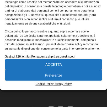
al Guggenheim Museum
tecnologie come i cookie per memorizzare e/o accedere alle informazioni
del dispositivo. Il consenso a queste tecnologie permetterà a noi e ai nostri
A New York, città tra le 10 più chiassose al mondo, il
partner di elaborare dati personali come il comportamento durante la
navigazione o gli ID univoci su questo sito e di mostrare annunci (non)
rumore è una costante. Il frastuono dei ristoranti
personalizzati. Non acconsentire o ritirare il consenso può influire
Redazione
10/04/2017
negativamente su alcune caratteristiche e funzioni.
EDICOLA WEB
Clicca qui sotto per acconsentire a quanto sopra o per fare scelte
dettagliate. Le tue scelte saranno applicate solamente a questo sito. È
possibile modificare le impostazioni in qualsiasi momento, compreso il
ritiro del consenso, utilizzando i pulsanti della Cookie Policy o cliccando
sul pulsante di gestione del consenso nella parte inferiore dello schermo.
Gestisci 726 fornitori
Per saperne di più su questi scopi
ACCETTA
ISCRIVITI ALLA NEWSLETTER
Preferenze
Cookie Policy
Privacy Policy