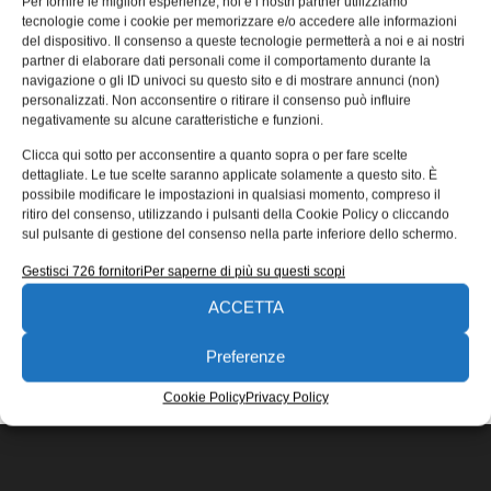
Per fornire le migliori esperienze, noi e i nostri partner utilizziamo
per pannelli
tecnologie come i cookie per memorizzare e/o accedere alle informazioni
del dispositivo. Il consenso a queste tecnologie permetterà a noi e ai nostri
Un prodotto semplice per forme e dimensioni in grado di
partner di elaborare dati personali come il comportamento durante la
garantire elevati standard quanto a facilità di montaggio,
navigazione o gli ID univoci su questo sito e di mostrare annunci (non)
versatilità e
personalizzati. Non acconsentire o ritirare il consenso può influire
negativamente su alcune caratteristiche e funzioni.
11/02/2015
Clicca qui sotto per acconsentire a quanto sopra o per fare scelte
EDICOLA WEB
dettagliate. Le tue scelte saranno applicate solamente a questo sito. È
possibile modificare le impostazioni in qualsiasi momento, compreso il
ritiro del consenso, utilizzando i pulsanti della Cookie Policy o cliccando
sul pulsante di gestione del consenso nella parte inferiore dello schermo.
Gestisci 726 fornitori
Per saperne di più su questi scopi
ACCETTA
ISCRIVITI ALLA NEWSLETTER
Preferenze
Cookie Policy
Privacy Policy