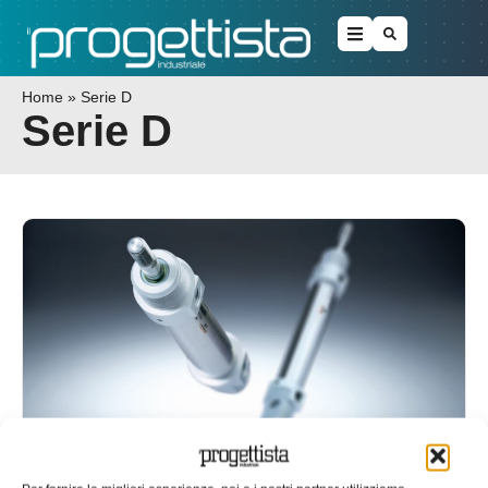
Home
»
Serie D
Serie D
La sinergia di Camozzi per l’IIoT e i