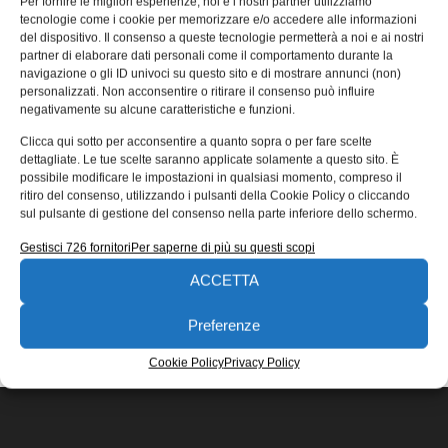
Per fornire le migliori esperienze, noi e i nostri partner utilizziamo
sistemi cyber fisici
tecnologie come i cookie per memorizzare e/o accedere alle informazioni
del dispositivo. Il consenso a queste tecnologie permetterà a noi e ai nostri
Una sinergia vincente quella tra la capofila del Gruppo
partner di elaborare dati personali come il comportamento durante la
bresciano, Camozzi Automation – azienda specializzata
navigazione o gli ID univoci su questo sito e di mostrare annunci (non)
nella produzione di componenti, sistemi
personalizzati. Non acconsentire o ritirare il consenso può influire
negativamente su alcune caratteristiche e funzioni.
Redazione
01/04/2019
Clicca qui sotto per acconsentire a quanto sopra o per fare scelte
EDICOLA WEB
dettagliate. Le tue scelte saranno applicate solamente a questo sito. È
possibile modificare le impostazioni in qualsiasi momento, compreso il
ritiro del consenso, utilizzando i pulsanti della Cookie Policy o cliccando
sul pulsante di gestione del consenso nella parte inferiore dello schermo.
Gestisci 726 fornitori
Per saperne di più su questi scopi
ACCETTA
ISCRIVITI ALLA NEWSLETTER
Preferenze
Cookie Policy
Privacy Policy