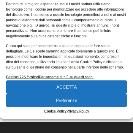
con un innovativo sensore di
Per fornire le migliori esperienze, noi e i nostri partner utilizziamo
tecnologie come i cookie per memorizzare e/o accedere alle informazioni
posizionamento
del dispositivo. Il consenso a queste tecnologie permetterà a noi e ai nostri
partner di elaborare dati personali come il comportamento durante la
Bosch Sensortec ha presentato alla fiera Electronica di
navigazione o gli ID univoci su questo sito e di mostrare annunci (non)
Monaco il BHI160BP, il primo sensore smart di
personalizzati. Non acconsentire o ritirare il consenso può influire
monitoraggio della posizione che
negativamente su alcune caratteristiche e funzioni.
Redazione
13/11/2018
Clicca qui sotto per acconsentire a quanto sopra o per fare scelte
EDICOLA WEB
dettagliate. Le tue scelte saranno applicate solamente a questo sito. È
possibile modificare le impostazioni in qualsiasi momento, compreso il
ritiro del consenso, utilizzando i pulsanti della Cookie Policy o cliccando
sul pulsante di gestione del consenso nella parte inferiore dello schermo.
Gestisci 726 fornitori
Per saperne di più su questi scopi
ACCETTA
ISCRIVITI ALLA NEWSLETTER
Preferenze
Cookie Policy
Privacy Policy