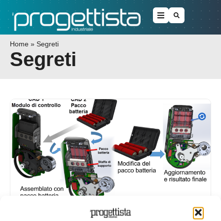
Home
»
Segreti
Segreti
Svolta epocale nel CAD: