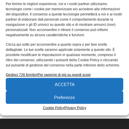
l’interoperabilità tra piattaforme
Per fornire le migliori esperienze, noi e i nostri partner utilizziamo
tecnologie come i cookie per memorizzare e/o accedere alle informazioni
diverse
del dispositivo. Il consenso a queste tecnologie permetterà a noi e ai nostri
partner di elaborare dati personali come il comportamento durante la
* Ing. Alessandro Tornincasa, laureato in Ingegneria per
navigazione o gli ID univoci su questo sito e di mostrare annunci (non)
L’ambiente e il Territorio nel 2004 con una tesi teorico-
personalizzati. Non acconsentire o ritirare il consenso può influire
sperimentale sulla cinematica
negativamente su alcune caratteristiche e funzioni.
Alessandro Tornincasa
17/11/2017
Clicca qui sotto per acconsentire a quanto sopra o per fare scelte
EDICOLA WEB
dettagliate. Le tue scelte saranno applicate solamente a questo sito. È
possibile modificare le impostazioni in qualsiasi momento, compreso il
ritiro del consenso, utilizzando i pulsanti della Cookie Policy o cliccando
sul pulsante di gestione del consenso nella parte inferiore dello schermo.
Gestisci 726 fornitori
Per saperne di più su questi scopi
ACCETTA
ISCRIVITI ALLA NEWSLETTER
Preferenze
Cookie Policy
Privacy Policy