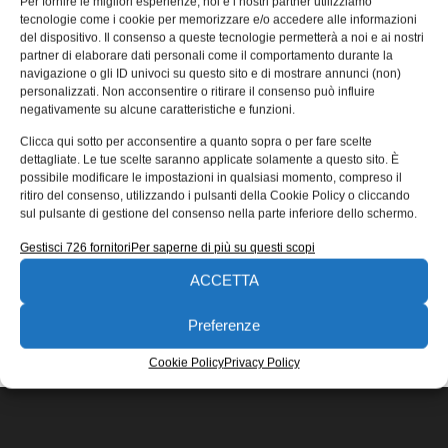
Per fornire le migliori esperienze, noi e i nostri partner utilizziamo
del futuro
tecnologie come i cookie per memorizzare e/o accedere alle informazioni
del dispositivo. Il consenso a queste tecnologie permetterà a noi e ai nostri
Solo pochi mesi dopo la stipula del loro accordo di
partner di elaborare dati personali come il comportamento durante la
cooperazione, avvenuta all’inizio di maggio 2017, ZF e
navigazione o gli ID univoci su questo sito e di mostrare annunci (non)
Faurecia presentano
personalizzati. Non acconsentire o ritirare il consenso può influire
negativamente su alcune caratteristiche e funzioni.
Redazione
21/09/2017
Clicca qui sotto per acconsentire a quanto sopra o per fare scelte
EDICOLA WEB
dettagliate. Le tue scelte saranno applicate solamente a questo sito. È
possibile modificare le impostazioni in qualsiasi momento, compreso il
ritiro del consenso, utilizzando i pulsanti della Cookie Policy o cliccando
sul pulsante di gestione del consenso nella parte inferiore dello schermo.
Gestisci 726 fornitori
Per saperne di più su questi scopi
ACCETTA
ISCRIVITI ALLA NEWSLETTER
Preferenze
Cookie Policy
Privacy Policy