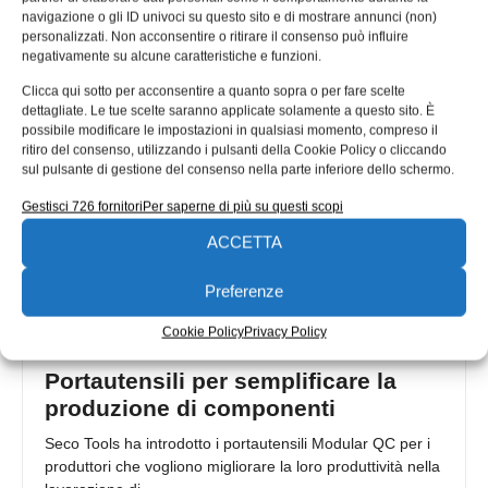
nuova famiglia di frese integrali in metallo duro flessibili e
navigazione o gli ID univoci su questo sito e di mostrare annunci (non)
ad alta produttività.
personalizzati. Non acconsentire o ritirare il consenso può influire
negativamente su alcune caratteristiche e funzioni.
Novello Brunoro
12/10/2021
Clicca qui sotto per acconsentire a quanto sopra o per fare scelte
dettagliate. Le tue scelte saranno applicate solamente a questo sito. È
possibile modificare le impostazioni in qualsiasi momento, compreso il
ritiro del consenso, utilizzando i pulsanti della Cookie Policy o cliccando
sul pulsante di gestione del consenso nella parte inferiore dello schermo.
Gestisci 726 fornitori
Per saperne di più su questi scopi
ACCETTA
Preferenze
Cookie Policy
Privacy Policy
Portautensili per semplificare la
produzione di componenti
Seco Tools ha introdotto i portautensili Modular QC per i
produttori che vogliono migliorare la loro produttività nella