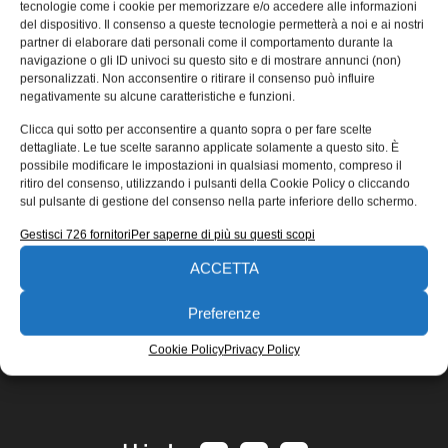
tecnologie come i cookie per memorizzare e/o accedere alle informazioni
E’ partito il progetto Digitaly, realizzato da CNA, d’intesa
del dispositivo. Il consenso a queste tecnologie permetterà a noi e ai nostri
con Amazon, Google, Registro .it e Seat Pagine Gialle per
partner di elaborare dati personali come il comportamento durante la
navigazione o gli ID univoci su questo sito e di mostrare annunci (non)
avvicinare le
personalizzati. Non acconsentire o ritirare il consenso può influire
31/03/2015
negativamente su alcune caratteristiche e funzioni.
EDICOLA WEB
Clicca qui sotto per acconsentire a quanto sopra o per fare scelte
dettagliate. Le tue scelte saranno applicate solamente a questo sito. È
possibile modificare le impostazioni in qualsiasi momento, compreso il
ritiro del consenso, utilizzando i pulsanti della Cookie Policy o cliccando
sul pulsante di gestione del consenso nella parte inferiore dello schermo.
Gestisci 726 fornitori
Per saperne di più su questi scopi
ACCETTA
ISCRIVITI ALLA NEWSLETTER
Preferenze
Cookie Policy
Privacy Policy