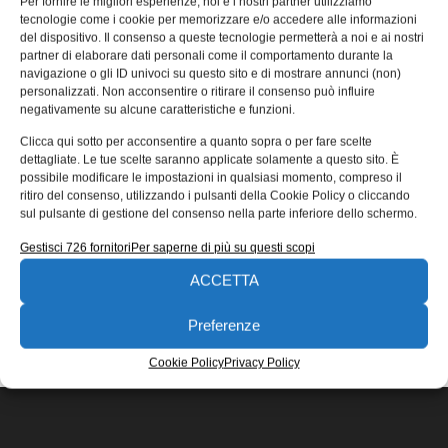
Per fornire le migliori esperienze, noi e i nostri partner utilizziamo
sviluppo per il manifatturiero
tecnologie come i cookie per memorizzare e/o accedere alle informazioni
del dispositivo. Il consenso a queste tecnologie permetterà a noi e ai nostri
Indagine tra 1.500 aziende Europee appartenenti al
partner di elaborare dati personali come il comportamento durante la
settore manifatturiero per scoprire il grado di diffusione
navigazione o gli ID univoci su questo sito e di mostrare annunci (non)
delle schede di sviluppo.
personalizzati. Non acconsentire o ritirare il consenso può influire
negativamente su alcune caratteristiche e funzioni.
Elisabetta Manfroi
04/07/2022
Clicca qui sotto per acconsentire a quanto sopra o per fare scelte
EDICOLA WEB
dettagliate. Le tue scelte saranno applicate solamente a questo sito. È
possibile modificare le impostazioni in qualsiasi momento, compreso il
ritiro del consenso, utilizzando i pulsanti della Cookie Policy o cliccando
sul pulsante di gestione del consenso nella parte inferiore dello schermo.
Gestisci 726 fornitori
Per saperne di più su questi scopi
ACCETTA
ISCRIVITI ALLA NEWSLETTER
Preferenze
Cookie Policy
Privacy Policy