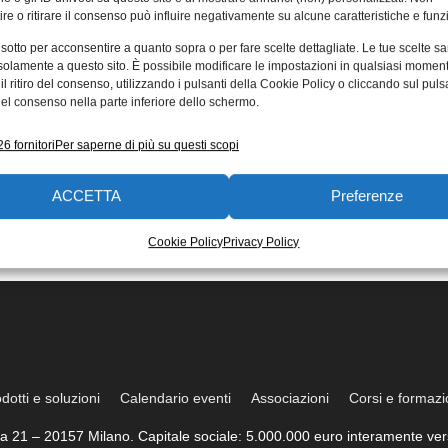
re o ritirare il consenso può influire negativamente su alcune caratteristiche e funzi
 sotto per acconsentire a quanto sopra o per fare scelte dettagliate. Le tue scelte s
solamente a questo sito. È possibile modificare le impostazioni in qualsiasi momen
l ritiro del consenso, utilizzando i pulsanti della Cookie Policy o cliccando sul puls
el consenso nella parte inferiore dello schermo.
6 fornitori
Per saperne di più su questi scopi
ACCETTA
Preferenze
Cookie Policy
Privacy Policy
dotti e soluzioni
Calendario eventi
Associazioni
Corsi e formaz
trea 21 – 20157 Milano. Capitale sociale: 5.000.000 euro interamente vers