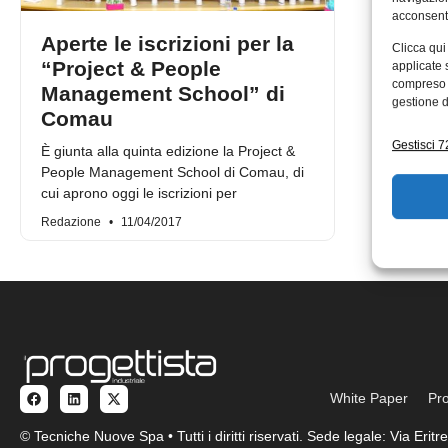
acconsenti
Aperte le iscrizioni per la
Clicca qui
“Project & People
applicate 
compreso i
Management School” di
gestione d
Comau
Gestisci 72
È giunta alla quinta edizione la Project &
People Management School di Comau, di
cui aprono oggi le iscrizioni per
Redazione
11/04/2017
White Paper
Pro
© Tecniche Nuove Spa • Tutti i diritti riservati. Sede legale: Via Eri