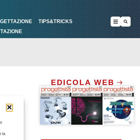
METODOLOGIE
DI PROGETTAZIONE
OGETTAZIONE
TIPS&TRICKS
TTAZIONE
EDICOLA WEB
er
e la