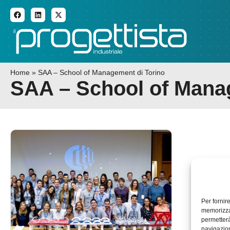
ADDITIVE MANUFACTURI
Home
»
SAA – School of Management di Torino
SAA – School of Mana
Per fornir
memorizzar
permetterà
navigazion