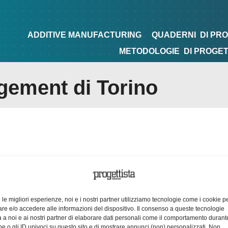
NG
QUADERNI
DI PROGETTAZIONE
TIPS&TRICKS
ADDITIVE MANUFACTURING
QUADERNI
DI PR
METODOLOGIE
DI PROGE
gement di Torino
e le migliori esperienze, noi e i nostri partner utilizziamo tecnologie come i cookie p
e e/o accedere alle informazioni del dispositivo. Il consenso a queste tecnologie
 a noi e ai nostri partner di elaborare dati personali come il comportamento durant
e o gli ID univoci su questo sito e di mostrare annunci (non) personalizzati. Non