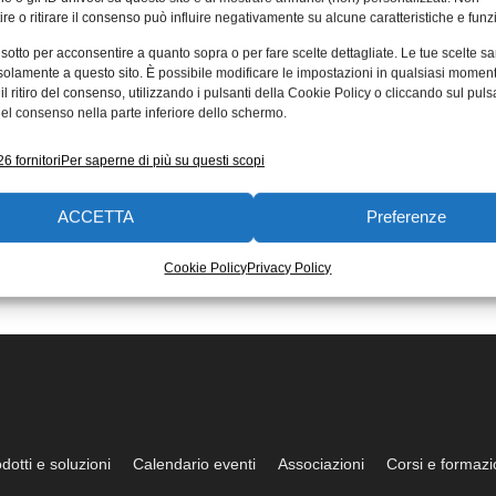
re o ritirare il consenso può influire negativamente su alcune caratteristiche e funzi
 sotto per acconsentire a quanto sopra o per fare scelte dettagliate. Le tue scelte s
solamente a questo sito. È possibile modificare le impostazioni in qualsiasi momen
l ritiro del consenso, utilizzando i pulsanti della Cookie Policy o cliccando sul puls
el consenso nella parte inferiore dello schermo.
6 fornitori
Per saperne di più su questi scopi
ACCETTA
Preferenze
Cookie Policy
Privacy Policy
dotti e soluzioni
Calendario eventi
Associazioni
Corsi e formaz