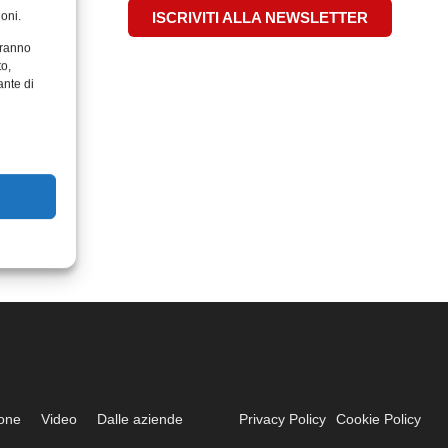
oni.
ISCRIVITI ALLA NEWSLETTER
aranno
to,
ante di
ione
Video
Dalle aziende
Privacy Policy
Cookie Policy