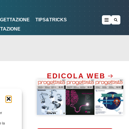
METODOLOGIE
DI PROGETTAZIONE
OGETTAZIONE
TIPS&TRICKS
TTAZIONE
EDICOLA WEB
er
e la