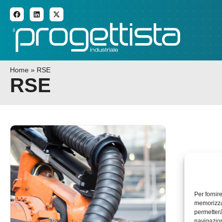
ADDITIVE MANUFACTURI
Home
»
RSE
RSE
Per fornir
memorizzar
permetterà
navigazion