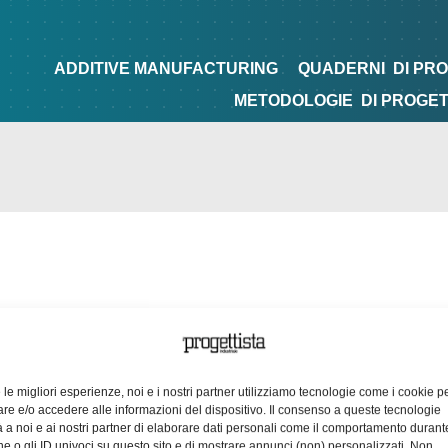
NG
QUADERNI
DI PROGETTAZIONE
TIPS&TRICKS
ADDITIVE MANUFACTURING
QUADERNI
DI PR
METODOLOGIE
DI PROGE
e le migliori esperienze, noi e i nostri partner utilizziamo tecnologie come i cookie p
e e/o accedere alle informazioni del dispositivo. Il consenso a queste tecnologie
 a noi e ai nostri partner di elaborare dati personali come il comportamento durant
e o gli ID univoci su questo sito e di mostrare annunci (non) personalizzati. Non