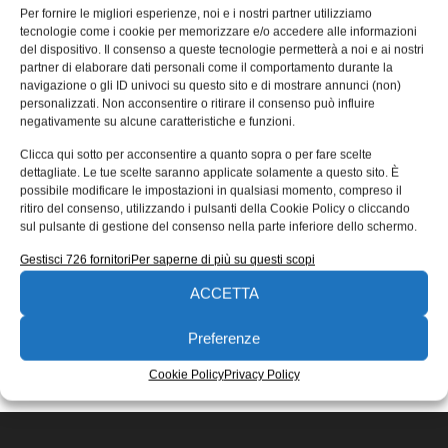
in campo industriale: definizioni,
Per fornire le migliori esperienze, noi e i nostri partner utilizziamo
tecnologie come i cookie per memorizzare e/o accedere alle informazioni
vantaggi, mercato, soluzioni
del dispositivo. Il consenso a queste tecnologie permetterà a noi e ai nostri
partner di elaborare dati personali come il comportamento durante la
L’equilibratura è un processo che permette la
navigazione o gli ID univoci su questo sito e di mostrare annunci (non)
distribuzione della massa di un rotore, garantendo un
personalizzati. Non acconsentire o ritirare il consenso può influire
corretto funzionamento dei macchinari. Automotive,
negativamente su alcune caratteristiche e funzioni.
Emanuela Bianchi
15/09/2025
Clicca qui sotto per acconsentire a quanto sopra o per fare scelte
EDICOLA WEB
dettagliate. Le tue scelte saranno applicate solamente a questo sito. È
possibile modificare le impostazioni in qualsiasi momento, compreso il
ritiro del consenso, utilizzando i pulsanti della Cookie Policy o cliccando
sul pulsante di gestione del consenso nella parte inferiore dello schermo.
Gestisci 726 fornitori
Per saperne di più su questi scopi
ACCETTA
ISCRIVITI ALLA NEWSLETTER
Preferenze
Cookie Policy
Privacy Policy