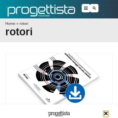
Home
»
rotori
rotori
Schenk | White Paper | Equilibratura