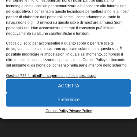
Per fornire le migliori esperienze, noi e i nostri partner utilizziamo
della Targa Rodolfo Bonetto 2015
tecnologie come i cookie per memorizzare e/o accedere alle informazioni
del dispositivo. Il consenso a queste tecnologie permetterà a noi e ai nostri
Volkswagen Group,sponsor ufficiale della 20° Targa
partner di elaborare dati personali come il comportamento durante la
Rodolfo Bonetto, 2015, ha deciso di riservare in premio al
navigazione o gli ID univoci su questo sito e di mostrare annunci (non)
vincitore della competizione una
personalizzati. Non acconsentire o ritirare il consenso può influire
negativamente su alcune caratteristiche e funzioni.
16/12/2014
Clicca qui sotto per acconsentire a quanto sopra o per fare scelte
EDICOLA WEB
dettagliate. Le tue scelte saranno applicate solamente a questo sito. È
possibile modificare le impostazioni in qualsiasi momento, compreso il
ritiro del consenso, utilizzando i pulsanti della Cookie Policy o cliccando
sul pulsante di gestione del consenso nella parte inferiore dello schermo.
Gestisci 726 fornitori
Per saperne di più su questi scopi
ACCETTA
ISCRIVITI ALLA NEWSLETTER
Preferenze
Cookie Policy
Privacy Policy