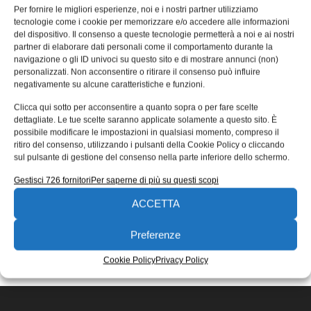
sensori di temperatura
Per fornire le migliori esperienze, noi e i nostri partner utilizziamo
tecnologie come i cookie per memorizzare e/o accedere alle informazioni
miniaturizzati a infrarossi
del dispositivo. Il consenso a queste tecnologie permetterà a noi e ai nostri
partner di elaborare dati personali come il comportamento durante la
Grazie all’ultima espansione del sistema, i pirometri
navigazione o gli ID univoci su questo sito e di mostrare annunci (non)
MI3100 di Raytek mantengono la testa fredda anche in
personalizzati. Non acconsentire o ritirare il consenso può influire
applicazioni ad alta temperatura.
negativamente su alcune caratteristiche e funzioni.
07/07/2014
Clicca qui sotto per acconsentire a quanto sopra o per fare scelte
EDICOLA WEB
dettagliate. Le tue scelte saranno applicate solamente a questo sito. È
possibile modificare le impostazioni in qualsiasi momento, compreso il
ritiro del consenso, utilizzando i pulsanti della Cookie Policy o cliccando
sul pulsante di gestione del consenso nella parte inferiore dello schermo.
Gestisci 726 fornitori
Per saperne di più su questi scopi
ACCETTA
ISCRIVITI ALLA NEWSLETTER
Preferenze
Cookie Policy
Privacy Policy