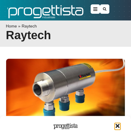
Home
»
Raytech
Raytech
Raffreddamento ad acqua per