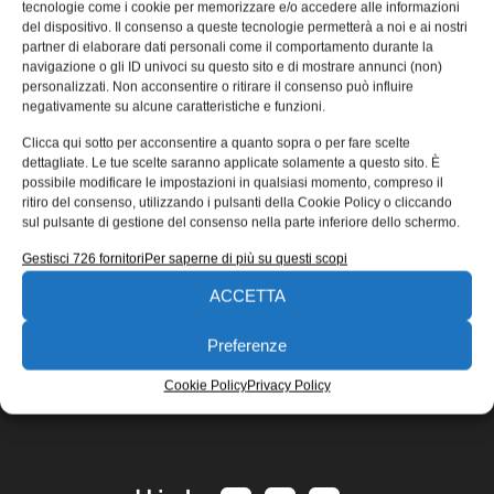
tecnologie come i cookie per memorizzare e/o accedere alle informazioni
Nell’anno della celebrazione dei 40 anni dalla fondazione,
del dispositivo. Il consenso a queste tecnologie permetterà a noi e ai nostri
Interfluid, distributore di componenti per la pneumatica e
partner di elaborare dati personali come il comportamento durante la
navigazione o gli ID univoci su questo sito e di mostrare annunci (non)
l’oleodinamica dal 1979, ha
personalizzati. Non acconsentire o ritirare il consenso può influire
Aldo Zasso
05/11/2019
negativamente su alcune caratteristiche e funzioni.
EDICOLA WEB
Clicca qui sotto per acconsentire a quanto sopra o per fare scelte
dettagliate. Le tue scelte saranno applicate solamente a questo sito. È
possibile modificare le impostazioni in qualsiasi momento, compreso il
ritiro del consenso, utilizzando i pulsanti della Cookie Policy o cliccando
sul pulsante di gestione del consenso nella parte inferiore dello schermo.
Gestisci 726 fornitori
Per saperne di più su questi scopi
ACCETTA
ISCRIVITI ALLA NEWSLETTER
Preferenze
Cookie Policy
Privacy Policy