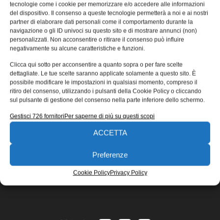
inverter Q2 di Omron
tecnologie come i cookie per memorizzare e/o accedere alle informazioni
del dispositivo. Il consenso a queste tecnologie permetterà a noi e ai nostri
Il nuovo drive compatto Q2V di Omron studiato per la
partner di elaborare dati personali come il comportamento durante la
navigazione o gli ID univoci su questo sito e di mostrare annunci (non)
famiglia di inverter Q2 offre un controllo del motore senza
personalizzati. Non acconsentire o ritirare il consenso può influire
Manuel Forte
06/11/2019
negativamente su alcune caratteristiche e funzioni.
EDICOLA WEB
Clicca qui sotto per acconsentire a quanto sopra o per fare scelte
dettagliate. Le tue scelte saranno applicate solamente a questo sito. È
possibile modificare le impostazioni in qualsiasi momento, compreso il
ritiro del consenso, utilizzando i pulsanti della Cookie Policy o cliccando
sul pulsante di gestione del consenso nella parte inferiore dello schermo.
Gestisci 726 fornitori
Per saperne di più su questi scopi
ACCETTA
ISCRIVITI ALLA NEWSLETTER
Preferenze
Cookie Policy
Privacy Policy