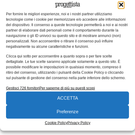
JCM 2016 – International Joint
Per fornire le migliori esperienze, noi e i nostri partner utilizziamo
Conference on Mechanics, Design
tecnologie come i cookie per memorizzare e/o accedere alle informazioni
Engineering & Advanced
del dispositivo. Il consenso a queste tecnologie permetterà a noi e ai nostri
Manufacturing
partner di elaborare dati personali come il comportamento durante la
navigazione o gli ID univoci su questo sito e di mostrare annunci (non)
The International Conference in Innovative Methods in
personalizzati. Non acconsentire o ritirare il consenso può influire
negativamente su alcune caratteristiche e funzioni.
Product design and Development (JCM 2016) sarà
ospitata a Catania dal 14 al
Clicca qui sotto per acconsentire a quanto sopra o per fare scelte
dettagliate. Le tue scelte saranno applicate solamente a questo sito. È
06/04/2016
possibile modificare le impostazioni in qualsiasi momento, compreso il
EDICOLA WEB
ritiro del consenso, utilizzando i pulsanti della Cookie Policy o cliccando
sul pulsante di gestione del consenso nella parte inferiore dello schermo.
Gestisci 726 fornitori
Per saperne di più su questi scopi
ACCETTA
Preferenze
ISCRIVITI ALLA NEWSLETTER
Cookie Policy
Privacy Policy