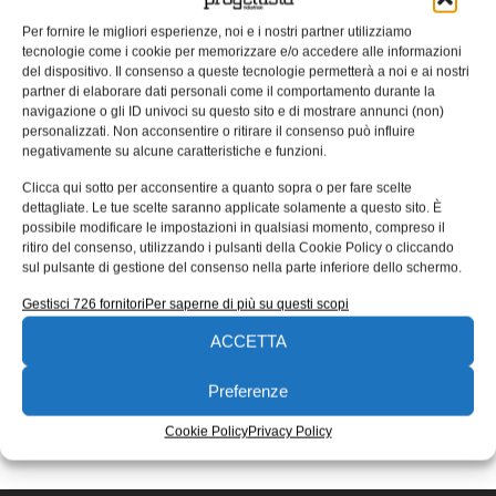
Per fornire le migliori esperienze, noi e i nostri partner utilizziamo
tecnologie come i cookie per memorizzare e/o accedere alle informazioni
Fatto e venduto!
del dispositivo. Il consenso a queste tecnologie permetterà a noi e ai nostri
partner di elaborare dati personali come il comportamento durante la
Ed è arrivato anche il turno del condizionatore:
navigazione o gli ID univoci su questo sito e di mostrare annunci (non)
personalizzati. Non acconsentire o ritirare il consenso può influire
all’Appliance & Electronics World Expo a Shangai, Haier
negativamente su alcune caratteristiche e funzioni.
ha proposto un condizionatore
Clicca qui sotto per acconsentire a quanto sopra o per fare scelte
27/07/2015
dettagliate. Le tue scelte saranno applicate solamente a questo sito. È
EDICOLA WEB
possibile modificare le impostazioni in qualsiasi momento, compreso il
ritiro del consenso, utilizzando i pulsanti della Cookie Policy o cliccando
sul pulsante di gestione del consenso nella parte inferiore dello schermo.
Gestisci 726 fornitori
Per saperne di più su questi scopi
ACCETTA
Preferenze
ISCRIVITI ALLA NEWSLETTER
Cookie Policy
Privacy Policy