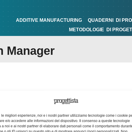
NG
QUADERNI
DI PROGETTAZIONE
TIPS&TRICKS
ADDITIVE MANUFACTURING
QUADERNI
DI PR
METODOLOGIE
DI PROGE
on Manager
e le migliori esperienze, noi e i nostri partner utilizziamo tecnologie come i cookie p
e e/o accedere alle informazioni del dispositivo. Il consenso a queste tecnologie
 a noi e ai nostri partner di elaborare dati personali come il comportamento durant
e o gli ID univoci su questo sito e di mostrare annunci (non) personalizzati. Non