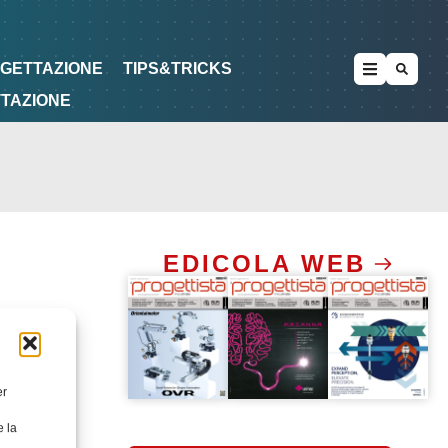
METODOLOGIE
DI PROGETTAZIONE
OGETTAZIONE
TIPS&TRICKS
TTAZIONE
EDICOLA WEB
er
e la