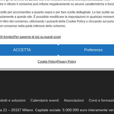
re o ritirare il consenso può influire negativamente su alcune caratteristiche e funzi
 sotto per acconsentire a quanto sopra o per fare scelte dettagliate. Le tue scelte s
solamente a questo sito. È possibile modificare le impostazioni in qualsiasi momen
l ritiro del consenso, utilizzando i pulsanti della Cookie Policy o cliccando sul puls
el consenso nella parte inferiore dello schermo.
6 fornitori
Per saperne di più su questi scopi
ACCETTA
Preferenze
Cookie Policy
Privacy Policy
dotti e soluzioni
Calendario eventi
Associazioni
Corsi e formaz
trea 21 – 20157 Milano. Capitale sociale: 5.000.000 euro interamente vers