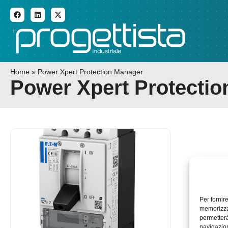
ADDITIVE MANUFACTURI
Home
»
Power Xpert Protection Manager
Power Xpert Protecti
Per fornir
memorizzar
permetterà
navigazion